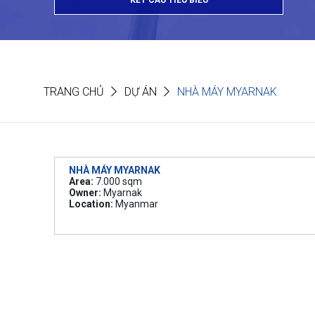
KẾT CẤU TIÊU BIỂU
TRANG CHỦ
DỰ ÁN
NHÀ MÁY MYARNAK
NHÀ MÁY MYARNAK
Area:
7.000 sqm
Owner:
Myarnak
Location:
Myanmar