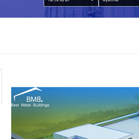
Tất cả dự án
Myanmar