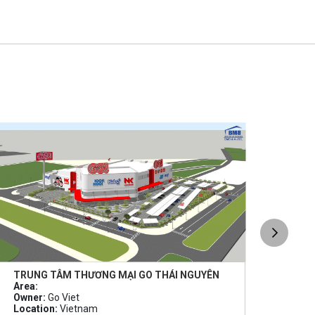
TRUNG TÂM THƯƠNG MẠI GO THÁI NGUYÊN
TRU
Area:
Area
Owner:
Go Viet
Owne
Location:
Vietnam
Loca