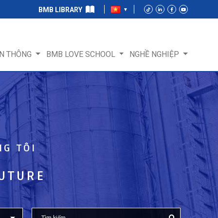
BMB LIBRARY
N THÔNG
BMB LOVE SCHOOL
NGHỀ NGHIỆP
NG TÔI
FUTURE