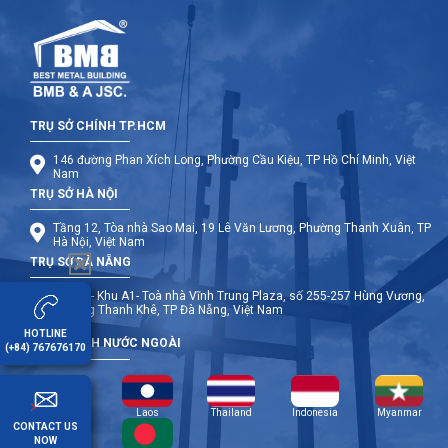
TRỤ SỞ CHÍNH TP.HCM
146 đường Phan Xích Long, Phường Cầu Kiệu, TP Hồ Chí Minh, Việt
Nam
TRỤ SỞ HÀ NỘI
Tầng 12, Tòa nhà Sao Mai, 19 Lê Văn Lương, Phường Thanh Xuân, TP
Hà Nội, Việt Nam
TRỤ SỞ ĐÀ NẴNG
Tầng 9- Khu A1- Toà nhà Vĩnh Trung Plaza, số 255-257 Hùng Vương,
Phường Thanh Khê, TP Đà Nẵng, Việt Nam
HOTLINE
CHI NHÁNH NƯỚC NGOÀI
(+84) 767676170
Cambodia
Laos
Thailand
Indonesia
Myanmar
CONTACT US
NOW