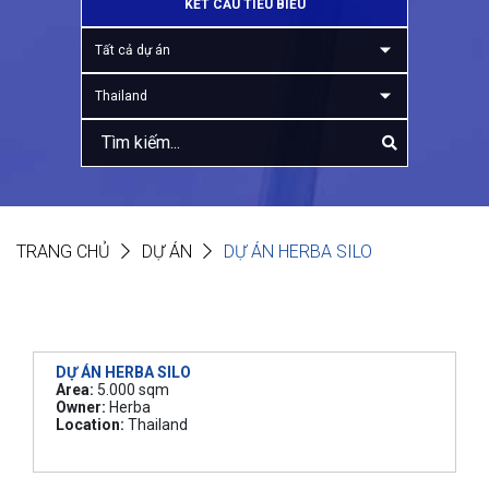
KẾT CẤU TIÊU BIỂU
Tất cả dự án
Thailand
TRANG CHỦ
DỰ ÁN
DỰ ÁN HERBA SILO
DỰ ÁN HERBA SILO
Area:
5.000 sqm
Owner:
Herba
Location:
Thailand