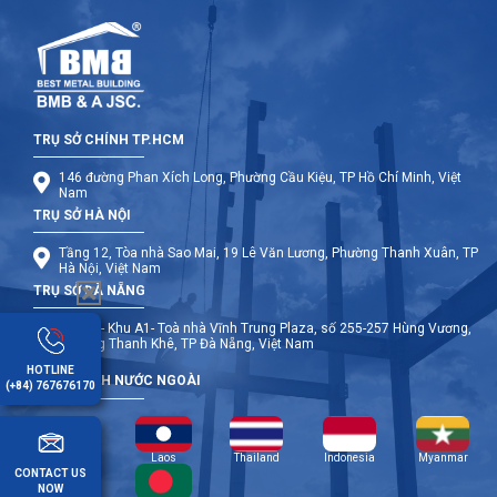
TRỤ SỞ CHÍNH TP.HCM
146 đường Phan Xích Long, Phường Cầu Kiệu, TP Hồ Chí Minh, Việt
Nam
TRỤ SỞ HÀ NỘI
Tầng 12, Tòa nhà Sao Mai, 19 Lê Văn Lương, Phường Thanh Xuân, TP
Hà Nội, Việt Nam
TRỤ SỞ ĐÀ NẴNG
Tầng 9- Khu A1- Toà nhà Vĩnh Trung Plaza, số 255-257 Hùng Vương,
Phường Thanh Khê, TP Đà Nẵng, Việt Nam
HOTLINE
CHI NHÁNH NƯỚC NGOÀI
(+84) 767676170
Cambodia
Laos
Thailand
Indonesia
Myanmar
CONTACT US
NOW