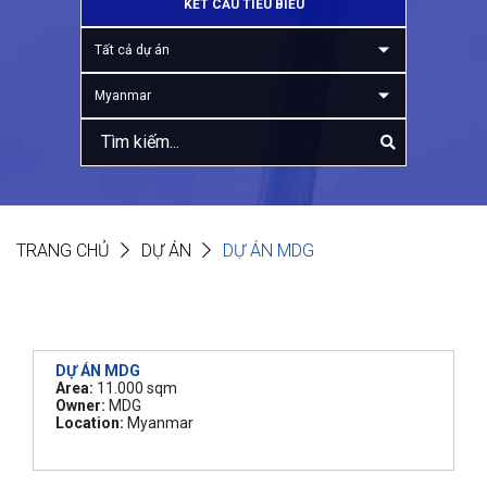
KẾT CẤU TIÊU BIỂU
Tất cả dự án
Myanmar
TRANG CHỦ
DỰ ÁN
DỰ ÁN MDG
DỰ ÁN MDG
Area:
11.000 sqm
Owner:
MDG
Location:
Myanmar