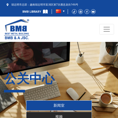
胡志明市总部：越南胡志明市富润区第7坊潘息龙街146号
BMB LIBRARY
公关中心
新闻室
视频