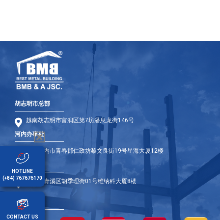
胡志明市总部
越南胡志明市富润区第7坊潘息龙街146号
河内办事处
越南河内市青春郡仁政坊黎文良街19号星海大厦12楼
岘港办事处
HOTLINE
(+84) 767676170
岘港市青溪区胡季理街01号维纳科大厦8楼
海外办事处
CONTACT US