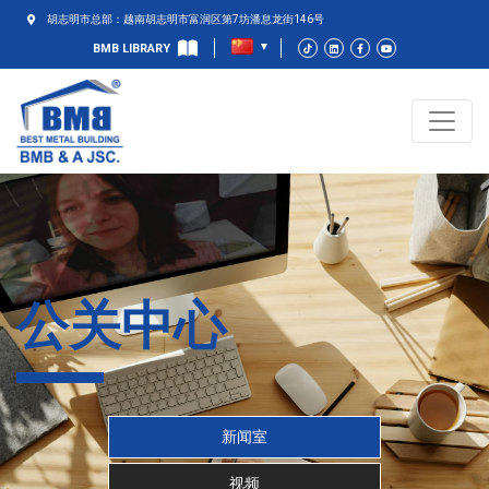
胡志明市总部：越南胡志明市富润区第7坊潘息龙街146号
BMB LIBRARY
公关中心
新闻室
视频