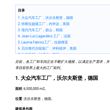
目录
1. 大众汽车工厂，沃尔夫斯堡，德国
2. 特斯拉超级工厂，内华达，美国
3. 现代汽车工厂，蔚山，韩国
4. Jean-Luc Lagardère 工厂，法国
5. Lauma Fabrics工厂，拉脱维亚
6. 贝尔维代尔组装厂，伊利诺伊，美国
7. 波音工厂，华盛顿，美国
8. NASA在佛罗里达的火箭装配大楼，美国
目前，各工厂和车间正在不断扩大规模，以满足生产需求，并
9. Rivian汽车工厂，伊利诺伊，美国
享目前世界上最大的工厂前列。
10. 玛雅造船厂Papeburg的浮筒船坞，德国
1. 大众汽车工厂，沃尔夫斯堡，德国
面积
: 6,500,000 m2。
位置
: 沃尔夫斯堡，德国。
建筑承包商
: