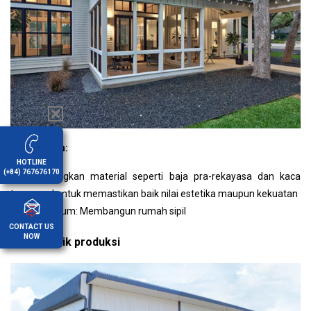
Keuntungan:
HOTLINE
(+84) 767676170
Menggabungkan material seperti baja pra-rekayasa dan kaca
tempered untuk memastikan baik nilai estetika maupun kekuatan
Aplikasi umum: Membangun rumah sipil
CONTACT US
NOW
4.5.4 Pabrik produksi