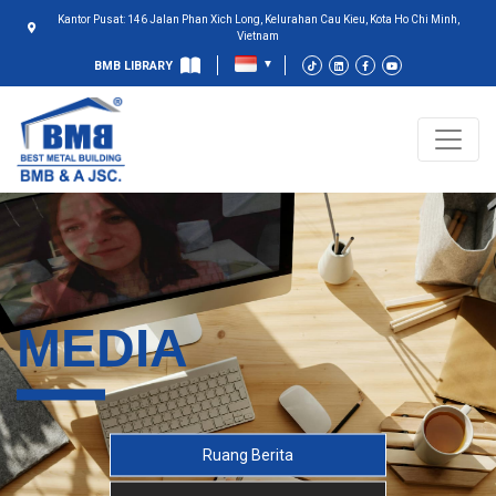
Kantor Pusat: 146 Jalan Phan Xich Long, Kelurahan Cau Kieu, Kota Ho Chi Minh,
Vietnam
BMB LIBRARY
MEDIA
Ruang Berita