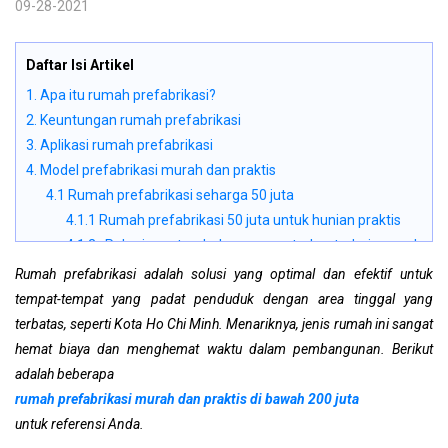
09-28-2021
Daftar Isi Artikel
1. Apa itu rumah prefabrikasi?
2. Keuntungan rumah prefabrikasi
3. Aplikasi rumah prefabrikasi
4. Model prefabrikasi murah dan praktis
4.1 Rumah prefabrikasi seharga 50 juta
4.1.1 Rumah prefabrikasi 50 juta untuk hunian praktis
4.1.2 Pekerjaan tambahan yang terbuat dari rumah
prefabrikasi
Rumah prefabrikasi adalah solusi yang optimal dan efektif untuk
4.1.3 Homestay prefabrikasi seharga 50 juta VND
tempat-tempat yang padat penduduk dengan area tinggal yang
4.1.4 Rumah prefabrikasi untuk pekerja seharga 50 juta
terbatas, seperti Kota Ho Chi Minh. Menariknya, jenis rumah ini sangat
VND
hemat biaya dan menghemat waktu dalam pembangunan. Berikut
4.1.5 Rumah empat tingkat prefabrikasi
adalah beberapa
4.2 Rumah prefabrikasi seharga 100 juta
rumah prefabrikasi murah dan praktis di bawah 200 juta
4.2.1 Akomodasi prefabrikasi untuk hunian
untuk referensi Anda.
4.2.2 Kantor prefabrikasi untuk bisnis