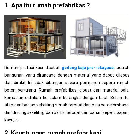
1. Apa itu rumah prefabrikasi?
4.2.3 Hostel prefabrikasi seharga 100 juta VND
4.2.4 Rumah anti-banjir
4.2.5 Rumah kontainer prefabrikasi untuk konstruksi
4.3 Rumah prefabrikasi seharga 140 juta
4.3.1 Kedai kopi prefabrikasi murah
4.3.3 Perumahan prefabrikasi untuk bisnis
4.3.4 Resor prefabrikasi
4.3.5 Rumah prefabrikasi untuk tinggal
4.4 Rumah prefabrikasi 150 juta
Rumah prefabrikasi disebut
gedung baja pra-rekayasa
,
adalah
4.4.1 Toilet publik prefabrikasi
bangunan yang dirancang dengan material yang dapat dilepas
4.4.2 Vila prefabrikasi murah
dan dirakit. Ini tidak dibangun secara permanen seperti rumah
4.4.3 Rumah prefabrikasi seharga 150 juta VND
beton bertulang. Rumah prefabrikasi dibuat dari material baja,
4.4.4 Model rumah sarang burung prefabrikasi
kemudian didirikan ke dalam kerangka dengan baut. Selain itu,
4.4.5 Kedai kopi prefabrikasi yang khas
atap dan bagian sekeliling rumah terbuat dari baja bergelombang,
4.5 Rumah prefabrikasi seharga 200 juta
dan dinding sekeliling dan partisi terbuat dari bahan seperti papan,
4.5.1 Resor prefabrikasi seharga 200 juta VND
kayu, dll.
4.5.2 Hostel dan homestay
2. Keuntungan rumah prefabrikasi
4.5.3 Perumahan sipil