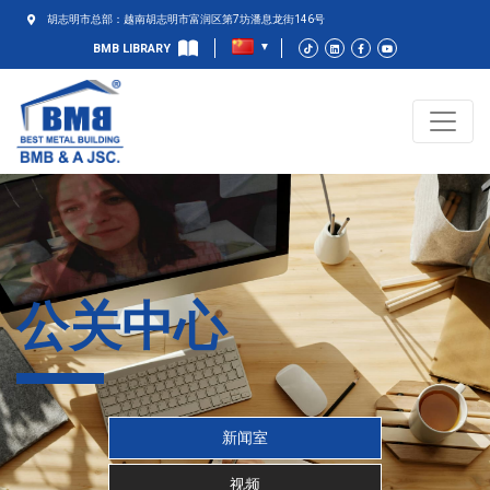
胡志明市总部：越南胡志明市富润区第7坊潘息龙街146号
BMB LIBRARY
公关中心
新闻室
视频