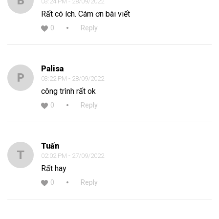
B
03:24 PM - 28/09/2022
Rất có ích. Cám ơn bài viết
0
Reply
Palisa
P
03:22 PM - 28/09/2022
công trình rất ok
0
Reply
Tuấn
T
02:02 PM - 27/09/2022
Rất hay
0
Reply