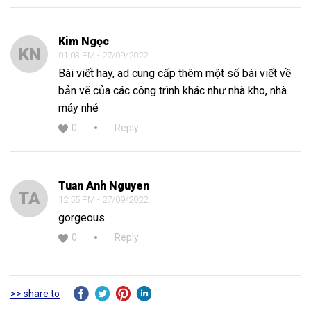
Kim Ngọc
KN
01:03 PM - 27/09/2022
Bài viết hay, ad cung cấp thêm một số bài viết về
bản vẽ của các công trình khác như nhà kho, nhà
máy nhé
0
Reply
Tuan Anh Nguyen
TA
12:55 PM - 27/09/2022
gorgeous
0
Reply
>> share to