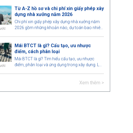
xây dựng.
Từ A-Z hồ sơ và chi phí xin giấy phép xây
dựng nhà xưởng năm 2026
Chi phí xin giấy phép xây dựng nhà xưởng năm
2026 gồm những khoản nào, dự toán bao nhiêu,
rước
thời gian xử lý và do cơ quan nào cấp phép?
Xem chi tiết tại đây.
Mái BTCT là gì? Cấu tạo, ưu nhược
điểm, cách phân loại
Mái BTCT là gì? Tìm hiểu cấu tạo, ưu nhược
điểm, phân loại và ứng dụng trong xây dựng. Lưu
rước
ý thi công mái BTCT đúng kỹ thuật, đảm bảo
chất lượng và độ bền.
Xem thêm >