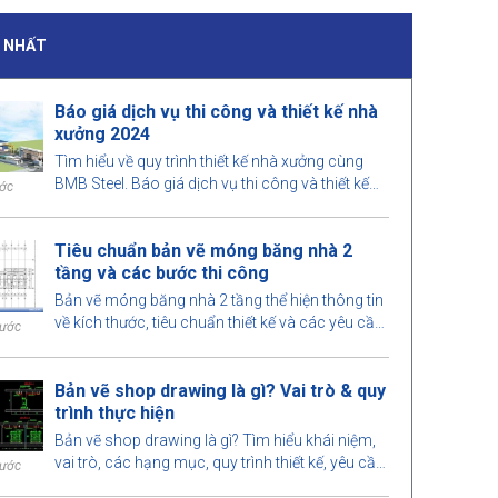
I NHẤT
Báo giá dịch vụ thi công và thiết kế nhà
xưởng 2024
Tìm hiểu về quy trình thiết kế nhà xưởng cùng
BMB Steel. Báo giá dịch vụ thi công và thiết kế
ước
nhà xưởng 2024, tối ưu không gian, chi phí và
đảm bảo chất lượng công trình.
Tiêu chuẩn bản vẽ móng băng nhà 2
tầng và các bước thi công
Bản vẽ móng băng nhà 2 tầng thể hiện thông tin
về kích thước, tiêu chuẩn thiết kế và các yêu cầu
rước
kỹ thuật, giúp quá trình thi công được thực hiện
an toàn.
Bản vẽ shop drawing là gì? Vai trò & quy
trình thực hiện
Bản vẽ shop drawing là gì? Tìm hiểu khái niệm,
vai trò, các hạng mục, quy trình thiết kế, yêu cầu
rước
đối với kỹ sư khi triển khai shop drawing trong