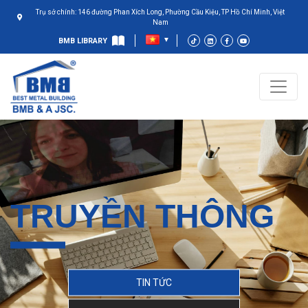
Trụ sở chính: 146 đường Phan Xích Long, Phường Cầu Kiệu, TP Hồ Chí Minh, Việt
Nam
BMB LIBRARY
TRUYỀN THÔNG
TIN TỨC