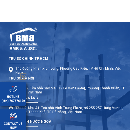
TRỤ SỞ CHÍNH TP.HCM
146 đường Phan Xích Long, Phường Cầu Kiệu, TP Hồ Chí Minh, Việt
Nam
TRỤ SỞ HÀ NỘI
Tầng 12, Tòa nhà Sao Mai, 19 Lê Văn Lương, Phường Thanh Xuân, TP
Hà Nội, Việt Nam
HOTLINE
TRỤ SỞ ĐÀ NẴNG
(+84) 767676170
Tầng 9- Khu A1- Toà nhà Vĩnh Trung Plaza, số 255-257 Hùng Vương,
Phường Thanh Khê, TP Đà Nẵng, Việt Nam
CHI NHÁNH NƯỚC NGOÀI
CONTACT US
NOW