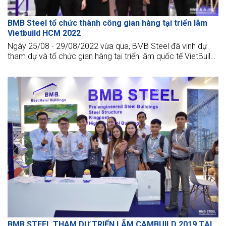
BMB Steel tổ chức thành công gian hàng tại triển lãm
Vietbuild HCM 2022
Ngày 25/08 - 29/08/2022 vừa qua, BMB Steel đã vinh dự
tham dự và tổ chức gian hàng tại triển lãm quốc tế VietBuild
2022.
BMB STEEL THAM DỰ TRIỂN LÃM CAMBUILD 2019 TẠI