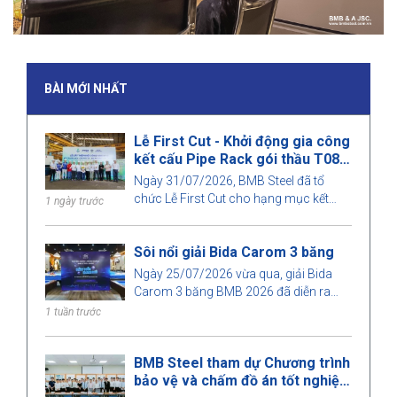
BÀI MỚI NHẤT
Lễ First Cut - Khởi động gia công
kết cấu Pipe Rack gói thầu T08,
dự án Nhà máy Nhiệt điện Long
Ngày 31/07/2026, BMB Steel đã tổ
Phú 1
chức Lễ First Cut cho hạng mục kết
1 ngày trước
cấu Pipe Rack thuộc gói thầu T08, dự
án Nhà máy Nhiệt điện Long Phú 1.
Sôi nổi giải Bida Carom 3 băng
Ngày 25/07/2026 vừa qua, giải Bida
Carom 3 băng BMB 2026 đã diễn ra
trong không khí sôi nổi với sự tham gia
1 tuần trước
của đông đảo cán bộ nhân viên và
khách mời.
BMB Steel tham dự Chương trình
bảo vệ và chấm đồ án tốt nghiệp