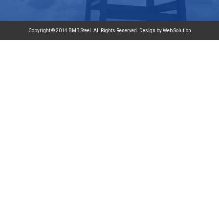
Copyright © 2014 BMB Steel. All Rights Reserved. Design by Web Solution