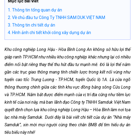
Mục lục bài viết
1. Thông tin tổng quan dự án
2. Về chủ đầu tư Công Ty TNHH SAM DUK VIỆT NAM
3. Thông tin chi tiết dự án
4. Hình ảnh chi tiết khởi công xây dựng dự án
Khu công nghiệp Long Hậu - Hòa Bình Long An không sở hữu lợi thế
giáp ranh TP.HCM như nhiều khu công nghiệp khác nhưng lại có nhiều
điểm nổi bật riêng thay thế thu hút đầu tư mạnh mẽ. Đó là lợi thế nằm
gần các trục giao thông mang tính chiến lược trong kết nối vùng như
tuyến cao tốc Trung Lương - TP.HCM, tuyến Quốc lộ 1A. Là cửa ngõ
thông thương chính giữa các tỉnh khu vực đồng bằng sông Cửu Long
và TP.HCM. Nắm bắt được điểm mạnh của vị trí địa cũng như tiềm lực
kinh tế của nơi này, mà ban lãnh đạo Công ty TNHH Samduk Việt Nam
quyết định chọn lựa khu công nghiệp Long Hậu – Hòa Bình làm nơi tọa
lạc nhà máy Samduk. Dưới đây là bài viết chi tiết của dự án “Nhà máy
Samduk”, xin mời mọi người cùng theo chân BMB để tìm hiểu dự án
tiêu biểu này nhé!