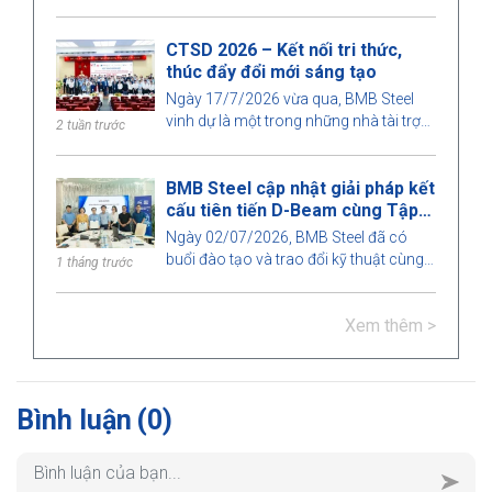
trình hiến máu tình nguyện tại Bệnh viện
nâng cao chất lượng đào tạo, đáp ứng
Huyết học Trung ương, góp phần lan
nhu cầu phát triển của ngành xây dựng.
CTSD 2026 – Kết nối tri thức,
tỏa tinh thần nhân ái và trách nhiệm với
thúc đẩy đổi mới sáng tạo
cộng đồng.
Ngày 17/7/2026 vừa qua, BMB Steel
vinh dự là một trong những nhà tài trợ
2 tuần trước
của Hội thảo Khoa học "Công nghệ xây
dựng cho phát triển bền vững –
BMB Steel cập nhật giải pháp kết
Construction Technologies for
cấu tiên tiến D-Beam cùng Tập
Sustainable Development 2026 (CTSD
đoàn Okaya
2026)", do Khoa Xây dựng, Trường Đại
Ngày 02/07/2026, BMB Steel đã có
học Kiến trúc TP. Hồ Chí Minh tổ chức.
buổi đào tạo và trao đổi kỹ thuật cùng
1 tháng trước
Tập đoàn Okaya về giải pháp kết cấu D-
Beam – công nghệ dầm thép kết hợp
Xem thêm >
sàn bê tông dự ứng lực (Hollow Core)
được phát triển trên nền tảng sáng chế
của SGBS (Smart Green Building
System PTE LTD).
Bình luận
(0)