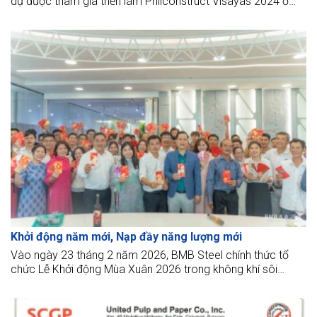
dự được tham gia triển lãm Philconstruct Visayas 2024 ở
Philippines. Đây là buổi triển lãm thứ 2 trong tháng 6 và cũng
là cơ hội để BMB được gặp gỡ và giao lưu với những khách
hàng tiềm năng.
Khởi động năm mới, Nạp đầy năng lượng mới
Vào ngày 23 tháng 2 năm 2026, BMB Steel chính thức tổ
chức Lễ Khởi động Mùa Xuân 2026 trong không khí sôi
động, ấm áp và tràn đầy năng lượng.