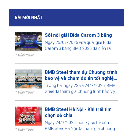
BÀI MỚI NHẤT
Sôi nổi giải Bida Carom 3 băng
Ngày 25/07/2026 vừa qua, giải Bida
Carom 3 băng BMB 2026 đã diễn ra
trong không khí sôi nổi với sự tham gia
1 tuần trước
của đông đảo cán bộ nhân viên và
khách mời.
BMB Steel tham dự Chương trình
bảo vệ và chấm đồ án tốt nghiệp
2026
Trong hai ngày 23 và 24/7/2026, BMB
Steel đã tham gia Chương trình bảo vệ
1 tuần trước
và chấm đồ án tốt nghiệp Kỹ sư Xây
dựng và Kỹ sư Quản lý xây dựng năm
BMB Steel Hà Nội - Khi trái tim
2026 do Khoa Xây dựng, Trường Đại
chọn sẻ chia
học Kiến trúc TP. Hồ Chí Minh tổ chức.
Đây là hoạt động ý nghĩa nhằm tăng
Ngày 24/7/2026, các kỹ sư trẻ của
cường sự gắn kết giữa nhà trường và
BMB Steel Hà Nội đã tham gia chương
1 tuần trước
doanh nghiệp, đồng thời góp phần