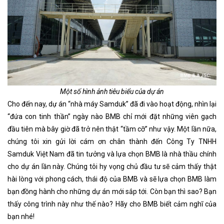
Một số hình ảnh tiêu biểu của dự án
Cho đến nay, dự án “nhà máy Samduk” đã đi vào hoạt động, nhìn lại
“đứa con tinh thần” ngày nào BMB chỉ mới đặt những viên gạch
đầu tiên mà bây giờ đã trở nên thật “tầm cỡ” như vậy. Một lần nữa,
chúng tôi xin gửi lời cám ơn chân thành đến Công Ty TNHH
Samduk Việt Nam đã tin tưởng và lựa chọn BMB là nhà thầu chính
cho dự án lần này. Chúng tôi hy vọng chủ đầu tư sẽ cảm thấy thật
hài lòng với phong cách, thái độ của BMB và sẽ lựa chọn BMB làm
bạn đồng hành cho những dự án mới sắp tới. Còn bạn thì sao? Bạn
thấy công trình này như thế nào? Hãy cho BMB biết cảm nghĩ của
bạn nhé!