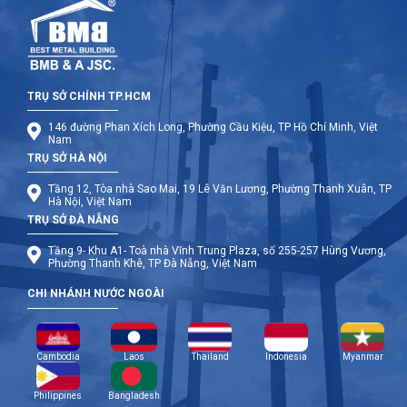
TRỤ SỞ CHÍNH TP.HCM
146 đường Phan Xích Long, Phường Cầu Kiệu, TP Hồ Chí Minh, Việt
Nam
TRỤ SỞ HÀ NỘI
Tầng 12, Tòa nhà Sao Mai, 19 Lê Văn Lương, Phường Thanh Xuân, TP
Hà Nội, Việt Nam
TRỤ SỞ ĐÀ NẴNG
Tầng 9- Khu A1- Toà nhà Vĩnh Trung Plaza, số 255-257 Hùng Vương,
Phường Thanh Khê, TP Đà Nẵng, Việt Nam
CHI NHÁNH NƯỚC NGOÀI
Cambodia
Laos
Thailand
Indonesia
Myanmar
Philippines
Bangladesh