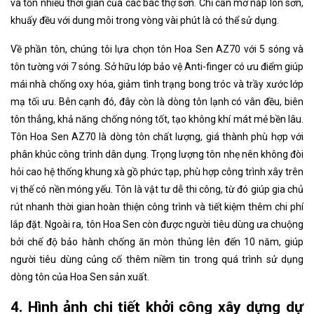
và tốn nhiều thời gian của các bác thợ sơn. Chỉ cần mở nắp lon sơn,
khuấy đều với dung môi trong vòng vài phút là có thể sử dụng.
Về phần tôn, chúng tôi lựa chọn tôn Hoa Sen AZ70 với 5 sóng và
tôn tường với 7 sóng. Sở hữu lớp bảo vệ Anti-finger có ưu điểm giúp
mái nhà chống oxy hóa, giảm tình trạng bong tróc và trầy xước lớp
mạ tối ưu. Bên cạnh đó, đây còn là dòng tôn lạnh có vân đều, biên
tôn thẳng, khả năng chống nóng tốt, tạo không khí mát mẻ bền lâu.
Tôn Hoa Sen AZ70 là dòng tôn chất lượng, giá thành phù hợp với
phân khúc công trình dân dụng. Trọng lượng tôn nhẹ nên không đòi
hỏi cao hệ thống khung xà gồ phức tạp, phù hợp công trình xây trên
vị thế có nền móng yếu. Tôn là vật tư dễ thi công, từ đó giúp gia chủ
rút nhanh thời gian hoàn thiện công trình và tiết kiệm thêm chi phí
lắp đặt. Ngoài ra, tôn Hoa Sen còn được người tiêu dùng ưa chuộng
bởi chế độ bảo hành chống ăn mòn thủng lên đến 10 năm, giúp
người tiêu dùng củng cố thêm niềm tin trong quá trình sử dụng
dòng tôn của Hoa Sen sản xuất.
4. Hình ảnh chi tiết khởi công xây dựng dự