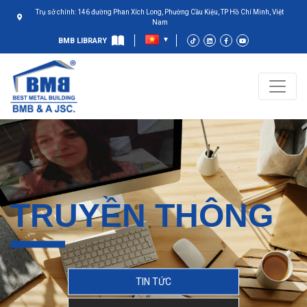
Trụ sở chính: 146 đường Phan Xích Long, Phường Cầu Kiệu, TP Hồ Chí Minh, Việt
Nam
BMB LIBRARY
TRUYỀN THÔNG
TIN TỨC