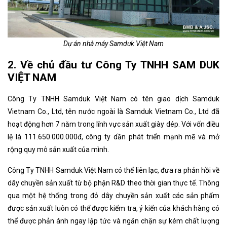
Dự án nhà máy Samduk Việt Nam
2. Về chủ đầu tư Công Ty TNHH SAM DUK
VIỆT NAM
Công Ty TNHH Samduk Việt Nam có tên giao dịch Samduk
Vietnam Co., Ltd, tên nước ngoài là Samduk Vietnam Co., Ltd đã
hoạt động hơn 7 năm trong lĩnh vực sản xuất giày dép. Với vốn điều
lệ là 111.650.000.000đ, công ty dần phát triển mạnh mẽ và mở
rộng quy mô sản xuất của mình.
Công Ty TNHH Samduk Việt Nam có thể liên lạc, đưa ra phản hồi về
dây chuyền sản xuất từ ​​bộ phận R&D theo thời gian thực tế. Thông
qua một hệ thống trong đó dây chuyền sản xuất các sản phẩm
được sản xuất luôn có thể được kiểm tra, ý kiến ​​của khách hàng có
thể được phản ánh ngay lập tức và ngăn chặn sự kém chất lượng