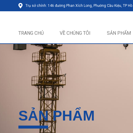
Trụ sở chính: 146 đường Phan Xích Long, Phường Cầu Kiệu, TP Hồ
TRANG CHỦ
VỀ CHÚNG TÔI
SẢN PHẨM
SẢN PHẨM