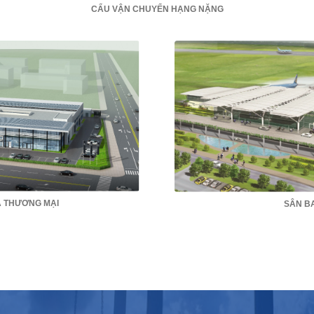
CẨU VẬN CHUYỂN HẠNG NẶNG
À THƯƠNG MẠI
SÂN B