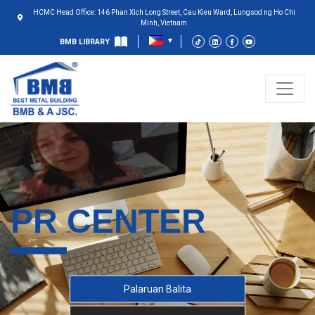
HCMC Head Office: 146 Phan Xich Long Street, Cau Kieu Ward, Lungsod ng Ho Chi
Minh, Vietnam
BMB LIBRARY
PR CENTER
Palaruan Balita