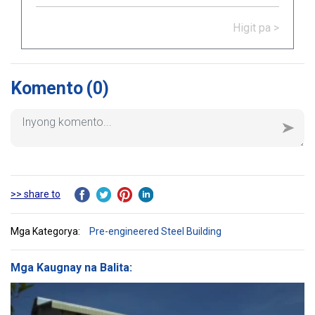
kahinaan, uri, mga aplikasyon sa
konstruksyon, at mga pangunahing
Higit pa >
tala para sa tamang pag-install.
Komento
(0)
>> share to
Mga Kategorya:
Pre-engineered Steel Building
Mga Kaugnay na Balita: