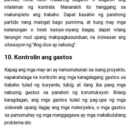
nilalaman ng kontrata. Mananatili ito hanggang sa
makumpleto ang trabaho. Dapat basahin ng parehong
partido nang maingat bago pumirma, at kung may mga
katanungan o hindi kasiya-siyang bagay, dapat nilang
tanungin muli upang makipagkasunduan, na iniiwasan ang
sitwasyon ng "Ang dice ay nahulog".
10. Kontrolin ang gastos
Kapag ang mga may-ari ay namumuhunan sa isang proyekto,
napakahalaga na kontrolin ang mga karagdagang gastos sa
trabaho tulad ng kuryente, tubig, at ilang iba pang mga
nabuong gastos sa panahon ng konstruksyon. Bilang
karagdagan, ang mga gastos tulad ng pag-upa ng mga
sidewalk upang ilagay ang mga materyales, o mga gastos
sa pamumuhay ng mga manggagawa ay mga makabuluhang
problema din.