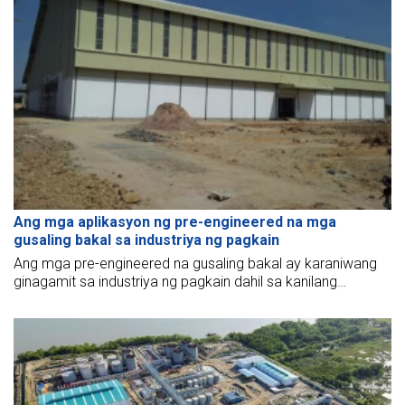
Ang mga aplikasyon ng pre-engineered na mga
gusaling bakal sa industriya ng pagkain
Ang mga pre-engineered na gusaling bakal ay karaniwang
ginagamit sa industriya ng pagkain dahil sa kanilang
kakayahang matugunan ang mga tiyak na kinakailangan ng
may-ari. Ang artikulong ito ay susuriin ang ilang karaniwang
aplikasyon.