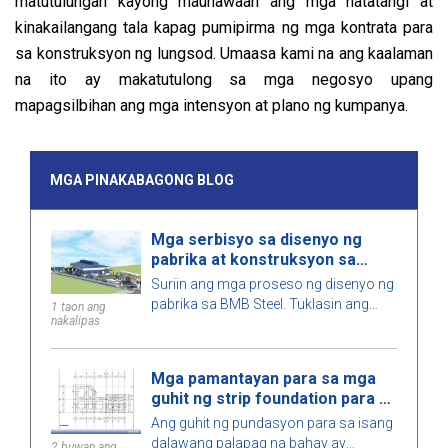
matutulungan kayong maunawaan ang mga natatangi at
kinakailangang tala kapag pumipirma ng mga kontrata para
sa konstruksyon ng lungsod. Umaasa kami na ang kaalaman
na ito ay makatutulong sa mga negosyo upang
mapagsilbihan ang mga intensyon at plano ng kumpanya.
MGA PINAKABAGONG BLOG
Mga serbisyo sa disenyo ng
pabrika at konstruksyon sa
Vietnam 2026
Suriin ang mga proseso ng disenyo ng
pabrika sa BMB Steel. Tuklasin ang
1 taon ang
nakalipas
mga presyo para sa mga serbisyo ng
disenyo at konstruksyon ng pabrika ng
2026, na na-optimize para sa espasyo,
Mga pamantayan para sa mga
gastos, at tiyakin ang mataas na
guhit ng strip foundation para sa
kalidad ng konstruksyon.
isang dalawang palapag na
Ang guhit ng pundasyon para sa isang
bahay
dalawang palapag na bahay ay
2 buwan ang