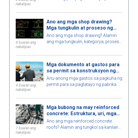
nakalipas
nagpapakita ng mga detalye sa sukat,
pamantayan ng disenyo, at mga
teknikal na kinakailangan, na
Ano ang mga shop drawing?
tumutulong upang masiguro ang ligtas
Mga tungkulin at proseso ng
na konstruksyon.
pagpapatupad
Ano ang mga shop drawing? Alamin
ang mga tungkulin, kategorya, proseso
4 buwan ang
nakalipas
ng disenyo, at mga kinakailangan para
sa mga engineer kapag nagpatupad ng
mga shop drawing sa konstruksyon.
Mga dokumento at gastos para
sa permit sa konstruksyon ng
pabrika sa 2026
Anu-anong mga gastos sa pagkuha ng
permit para sa pagtatayo ng pabrika sa
4 buwan ang
nakalipas
2026 ang kasama, magkano ang
dapat i-budget, gaano katagal ang
proseso, at aling awtoridad ang nag-
Mga bubong na may reinforced
iisyu ng permit? Alamin dito.
concrete: Estruktura, uri, mga
kalamangan at kahinaan
Ano ang mga reinforced concrete
roofs? Alamin ang tungkol sa kanilang
7 buwan ang
nakalipas
estruktura, mga kalamangan at