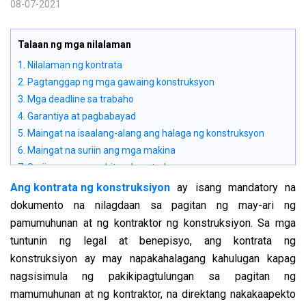
08-07-2021
Talaan ng mga nilalaman
1. Nilalaman ng kontrata
2. Pagtanggap ng mga gawaing konstruksyon
3. Mga deadline sa trabaho
4. Garantiya at pagbabayad
5. Maingat na isaalang-alang ang halaga ng konstruksyon
6. Maingat na suriin ang mga makina
7. Suriin ang mga guhit ng konstruksyon
8. Itukoy ang progreso ng konstruksyon
Ang kontrata ng konstruksiyon
ay isang mandatory na
9. Huwag baguhin ang mga tuntunin na nakasaad sa kontrata
dokumento na nilagdaan sa pagitan ng may-ari ng
10. Kontrolin ang gastos
pamumuhunan at ng kontraktor ng konstruksiyon. Sa mga
tuntunin ng legal at benepisyo, ang kontrata ng
konstruksiyon ay may napakahalagang kahulugan kapag
nagsisimula ng pakikipagtulungan sa pagitan ng
mamumuhunan at ng kontraktor, na direktang nakakaapekto