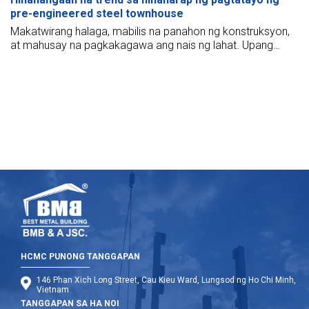
pre-engineered steel townhouse
Makatwirang halaga, mabilis na panahon ng konstruksyon,
at mahusay na pagkakagawa ang nais ng lahat. Upang
makamit ito, ang mga prefabricated na townhouse na yari
sa bakal ay ginawa, na nagpapadali sa mga problema. Ang
ganitong uri ng bahay ay patuloy na may napakalakas na
trend.
HCMC PUNONG TANGGAPAN
146 Phan Xich Long Street, Cau Kieu Ward, Lungsod ng Ho Chi Minh,
Vietnam
TANGGAPAN SA HA NOI