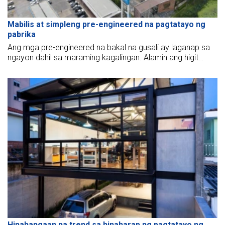
Mabilis at simpleng pre-engineered na pagtatayo ng
pabrika
Ang mga pre-engineered na bakal na gusali ay laganap sa
ngayon dahil sa maraming kagalingan. Alamin ang higit
pang mga detalye sa artikulong ito.
Hinahangaan na trend sa hinaharap ng pagtatayo ng