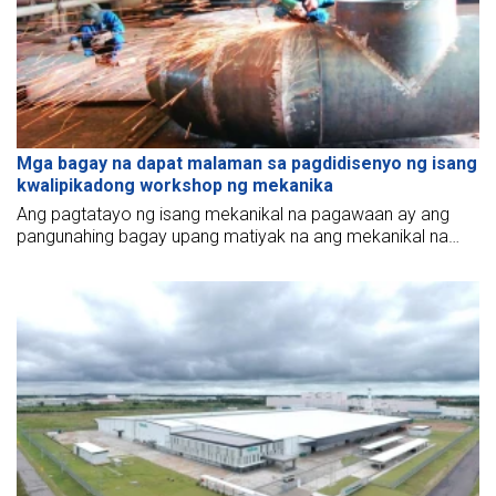
Mga bagay na dapat malaman sa pagdidisenyo ng isang
kwalipikadong workshop ng mekanika
Ang pagtatayo ng isang mekanikal na pagawaan ay ang
pangunahing bagay upang matiyak na ang mekanikal na
pagawaan ay gumagana nang maayos, na may tamang
sukat na nagpapagana at nais na operasyon alinsunod sa
mga kinakailangan ng namumuhunang tagabuo.