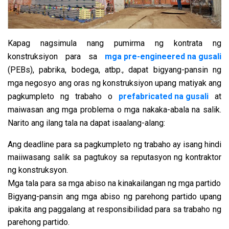
Kapag nagsimula nang pumirma ng kontrata ng
konstruksiyon para sa
mga pre-engineered na gusali
(PEBs), pabrika, bodega, atbp., dapat bigyang-pansin ng
mga negosyo ang oras ng konstruksiyon upang matiyak ang
pagkumpleto ng trabaho o
prefabricated na gusali
at
maiwasan ang mga problema o mga nakaka-abala na salik.
Narito ang ilang tala na dapat isaalang-alang:
Ang deadline para sa pagkumpleto ng trabaho ay isang hindi
maiiwasang salik sa pagtukoy sa reputasyon ng kontraktor
ng konstruksyon.
Mga tala para sa mga abiso na kinakailangan ng mga partido
Bigyang-pansin ang mga abiso ng parehong partido upang
ipakita ang paggalang at responsibilidad para sa trabaho ng
parehong partido.