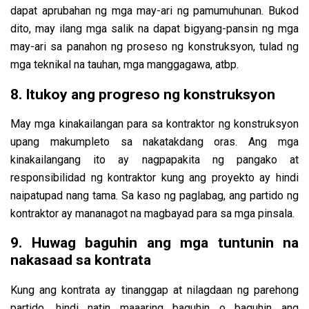
dapat aprubahan ng mga may-ari ng pamumuhunan. Bukod
dito, may ilang mga salik na dapat bigyang-pansin ng mga
may-ari sa panahon ng proseso ng konstruksyon, tulad ng
mga teknikal na tauhan, mga manggagawa, atbp.
8. Itukoy ang progreso ng konstruksyon
May mga kinakailangan para sa kontraktor ng konstruksyon
upang makumpleto sa nakatakdang oras. Ang mga
kinakailangang ito ay nagpapakita ng pangako at
responsibilidad ng kontraktor kung ang proyekto ay hindi
naipatupad nang tama. Sa kaso ng paglabag, ang partido ng
kontraktor ay mananagot na magbayad para sa mga pinsala.
9. Huwag baguhin ang mga tuntunin na
nakasaad sa kontrata
Kung ang kontrata ay tinanggap at nilagdaan ng parehong
partido, hindi natin maaaring baguhin o baguhin ang