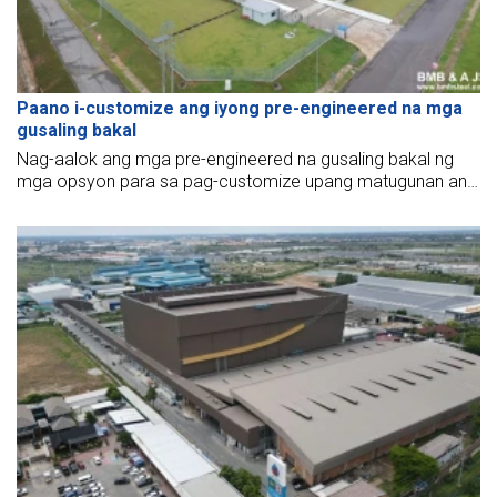
Paano i-customize ang iyong pre-engineered na mga
gusaling bakal
Nag-aalok ang mga pre-engineered na gusaling bakal ng
mga opsyon para sa pag-customize upang matugunan ang
mga tiyak na pangangailangan. Tinutuklas ng artikulong ito
kung paano i-customize ang mga estruktura na ito para sa
iyong mga partikular na layunin.