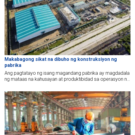
Makabagong sikat na dibuho ng konstruksiyon ng
pabrika
Ang pagtatayo ng isang magandang pabrika ay magdadala
ng mataas na kahusayan at produktibidad sa operasyon ng
negosyo. Hindi mo alam kung saan magsisimula?
Makakatulong sa iyo ang artikulong ito.