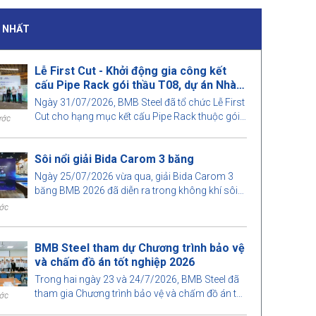
I NHẤT
Lễ First Cut - Khởi động gia công kết
cấu Pipe Rack gói thầu T08, dự án Nhà
máy Nhiệt điện Long Phú 1
Ngày 31/07/2026, BMB Steel đã tổ chức Lễ First
Cut cho hạng mục kết cấu Pipe Rack thuộc gói
ước
thầu T08, dự án Nhà máy Nhiệt điện Long Phú 1.
Sôi nổi giải Bida Carom 3 băng
Ngày 25/07/2026 vừa qua, giải Bida Carom 3
băng BMB 2026 đã diễn ra trong không khí sôi
nổi với sự tham gia của đông đảo cán bộ nhân
ước
viên và khách mời.
BMB Steel tham dự Chương trình bảo vệ
và chấm đồ án tốt nghiệp 2026
Trong hai ngày 23 và 24/7/2026, BMB Steel đã
tham gia Chương trình bảo vệ và chấm đồ án tốt
ước
nghiệp Kỹ sư Xây dựng và Kỹ sư Quản lý xây