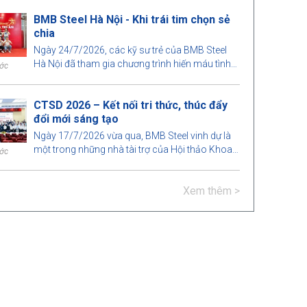
dựng năm 2026 do Khoa Xây dựng, Trường Đại
BMB Steel Hà Nội - Khi trái tim chọn sẻ
học Kiến trúc TP. Hồ Chí Minh tổ chức. Đây là
chia
hoạt động ý nghĩa nhằm tăng cường sự gắn kết
giữa nhà trường và doanh nghiệp, đồng thời góp
Ngày 24/7/2026, các kỹ sư trẻ của BMB Steel
phần nâng cao chất lượng đào tạo, đáp ứng nhu
Hà Nội đã tham gia chương trình hiến máu tình
ước
cầu phát triển của ngành xây dựng.
nguyện tại Bệnh viện Huyết học Trung ương, góp
phần lan tỏa tinh thần nhân ái và trách nhiệm với
CTSD 2026 – Kết nối tri thức, thúc đẩy
cộng đồng.
đổi mới sáng tạo
Ngày 17/7/2026 vừa qua, BMB Steel vinh dự là
một trong những nhà tài trợ của Hội thảo Khoa
ước
học "Công nghệ xây dựng cho phát triển bền
vững – Construction Technologies for
Xem thêm >
Sustainable Development 2026 (CTSD 2026)",
do Khoa Xây dựng, Trường Đại học Kiến trúc TP.
Hồ Chí Minh tổ chức.