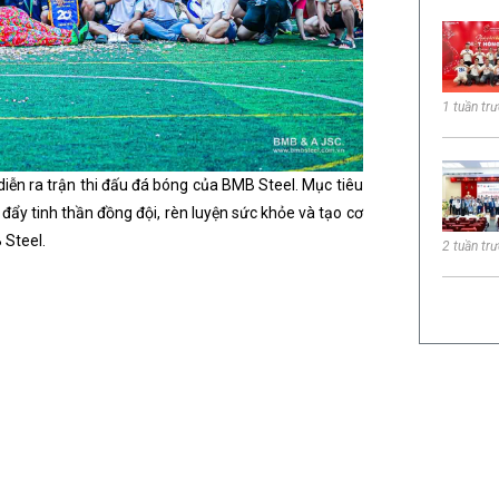
1 tuần tr
iễn ra trận thi đấu đá bóng của BMB Steel. Mục tiêu
đẩy tinh thần đồng đội, rèn luyện sức khỏe và tạo cơ
 Steel.
2 tuần tr