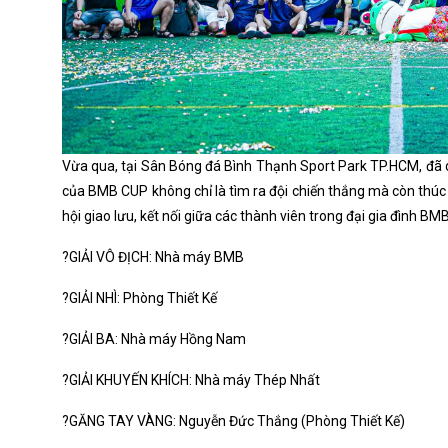
Vừa qua, tại
S
ân Bóng đá Bình Thạnh Sport Park TP.HCM, đã d
của BMB CUP không chỉ là tìm ra đội chiến thắng mà còn thúc 
hội giao lưu, kết nối giữa các thành viên trong đại gia đình BMB
?GIẢI VÔ ĐỊCH: Nhà máy BMB
?GIẢI NHÌ: Phòng Thiết Kế
?GIẢI BA: Nhà máy Hồng Nam
?GIẢI KHUYẾN KHÍCH: Nhà máy Thép Nhất
?GĂNG TAY VÀNG: Nguyễn Đức Thắng (Phòng Thiết Kế)