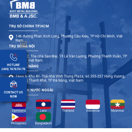
TRỤ SỞ CHÍNH TP.HCM
146 đường Phan Xích Long, Phường Cầu Kiệu, TP Hồ Chí Minh, Việt
Nam
TRỤ SỞ HÀ NỘI
Tầng 12, Tòa nhà Sao Mai, 19 Lê Văn Lương, Phường Thanh Xuân, TP
Hà Nội, Việt Nam
HOTLINE
TRỤ SỞ ĐÀ NẴNG
(+84) 767676170
Tầng 9- Khu A1- Toà nhà Vĩnh Trung Plaza, số 255-257 Hùng Vương,
Phường Thanh Khê, TP Đà Nẵng, Việt Nam
CHI NHÁNH NƯỚC NGOÀI
CONTACT US
NOW
Cambodia
Laos
Thailand
Indonesia
Myanmar
Philippines
Bangladesh