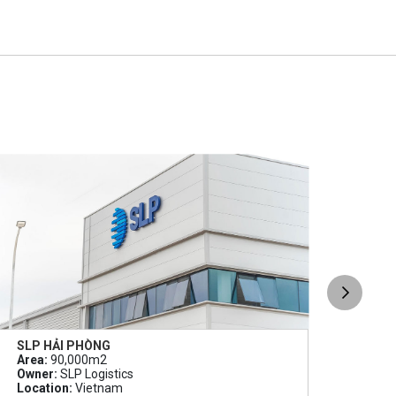
SLP HẢI PHÒNG
NHÀ
Area:
90,000m2
Area
Owner:
SLP Logistics
Owne
Location:
Vietnam
Loca