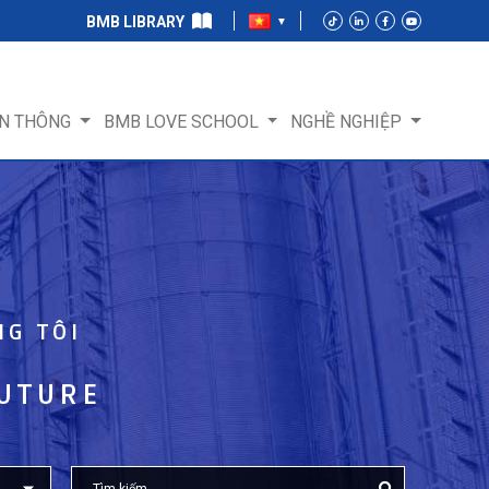
BMB LIBRARY
N THÔNG
BMB LOVE SCHOOL
NGHỀ NGHIỆP
NG TÔI
FUTURE