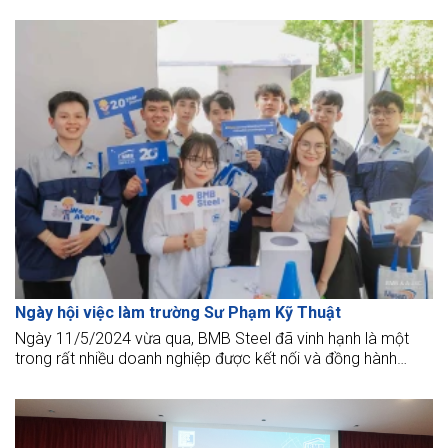
châu Á”, đánh dấu bước phát triển bền vững, chứng minh
năng lực tổ chức, chiến lược kinh doanh của Ban lãnh đạo
suốt 20 năm qua. Sự kiện tổ chức tại Trung tâm hội nghị
Gem Center, TP HCM.
Ngày hội việc làm trường Sư Phạm Kỹ Thuật
Ngày 11/5/2024 vừa qua, BMB Steel đã vinh hạnh là một
trong rất nhiều doanh nghiệp được kết nối và đồng hành
cùng toàn thể sinh viên trường đại học Sư Phạm Kỹ Thuật
TPHCM.