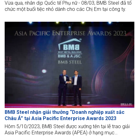
Vừa qua, nhân dịp Quốc tế Phụ nữ - 08/03, BMB Steel đã tổ
chức một buổi tiệc nhỏ dành cho các Chị Em tại công ty.
BMB Steel nhận giải thưởng “Doanh nghiệp xuất sắc
Châu Á” tại Asia Pacific Enterprise Awards 2023
Hôm 5/10/2023, BMB Steel được xướng tên tại lễ trao giải
Asia Pacific Enterprise Awards (APEA) ở hạng mục
“Corporate Excellence Award – Doanh nghiệp xuất sắc