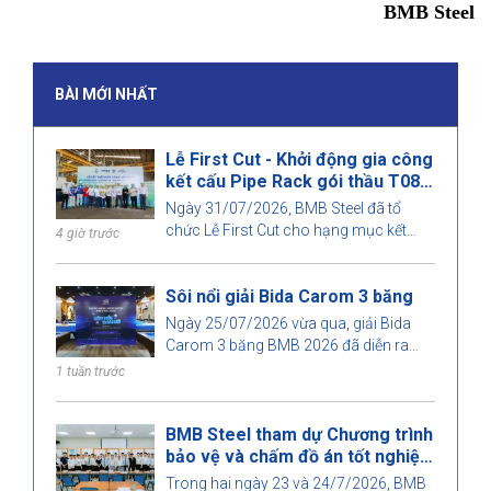
BMB Steel
BÀI MỚI NHẤT
Lễ First Cut - Khởi động gia công
kết cấu Pipe Rack gói thầu T08,
dự án Nhà máy Nhiệt điện Long
Ngày 31/07/2026, BMB Steel đã tổ
Phú 1
chức Lễ First Cut cho hạng mục kết
4 giờ trước
cấu Pipe Rack thuộc gói thầu T08, dự
án Nhà máy Nhiệt điện Long Phú 1.
Sôi nổi giải Bida Carom 3 băng
Ngày 25/07/2026 vừa qua, giải Bida
Carom 3 băng BMB 2026 đã diễn ra
trong không khí sôi nổi với sự tham gia
1 tuần trước
của đông đảo cán bộ nhân viên và
khách mời.
BMB Steel tham dự Chương trình
bảo vệ và chấm đồ án tốt nghiệp
2026
Trong hai ngày 23 và 24/7/2026, BMB