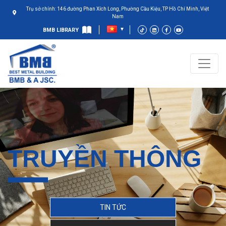
Trụ sở chính: 146 đường Phan Xích Long, Phường Cầu Kiệu, TP Hồ Chí Minh, Việt
Nam
BMB LIBRARY
TRUYỀN THÔNG
TIN TỨC