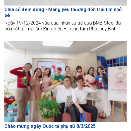
Chia sẻ đêm đông - Mang yêu thương đến trái tim nhỏ
bé
Ngày 19/12/2024 vừa qua, nhân sự trẻ của BMB Steel đã
có mặt tại mái ấm Bình Triệu – Trung tâm Phát huy Bình
Triệu, Thủ Đức để tổ chức chương trình "Giáng Sinh yêu
thương" cho các bé có hoàn cảnh khó khăn đang theo học
tại mái ấm.
Chào mừng ngày Quốc tế phụ nữ 8/3/2025