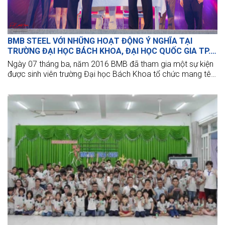
BMB STEEL VỚI NHỮNG HOẠT ĐỘNG Ý NGHĨA TẠI
TRƯỜNG ĐẠI HỌC BÁCH KHOA, ĐẠI HỌC QUỐC GIA TP.
HCM
Ngày 07 tháng ba, năm 2016 BMB đã tham gia một sự kiện
được sinh viên trường Đại học Bách Khoa tổ chức mang tên
“ Phỏng vấn thử - Thành công thật” nhằm mục đích nâng
cao kỹ năng phỏng vấn trong tương lai.