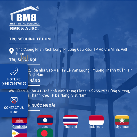
TRỤ SỞ CHÍNH TP.HCM
146 đường Phan Xích Long, Phường Cầu Kiệu, TP Hồ Chí Minh, Việt
Nam
TRỤ SỞ HÀ NỘI
Tầng 12, Tòa nhà Sao Mai, 19 Lê Văn Lương, Phường Thanh Xuân, TP
Hà Nội, Việt Nam
HOTLINE
TRỤ SỞ ĐÀ NẴNG
(+84) 767676170
Tầng 9- Khu A1- Toà nhà Vĩnh Trung Plaza, số 255-257 Hùng Vương,
Phường Thanh Khê, TP Đà Nẵng, Việt Nam
CHI NHÁNH NƯỚC NGOÀI
CONTACT US
NOW
Cambodia
Laos
Thailand
Indonesia
Myanmar