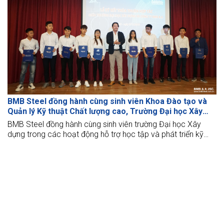
BMB Steel đồng hành cùng sinh viên Khoa Đào tạo và
Quản lý Kỹ thuật Chất lượng cao, Trường Đại học Xây
dựng
BMB Steel đồng hành cùng sinh viên trường Đại học Xây
dựng trong các hoạt động hỗ trợ học tập và phát triển kỹ
năng nghề nghiệp.