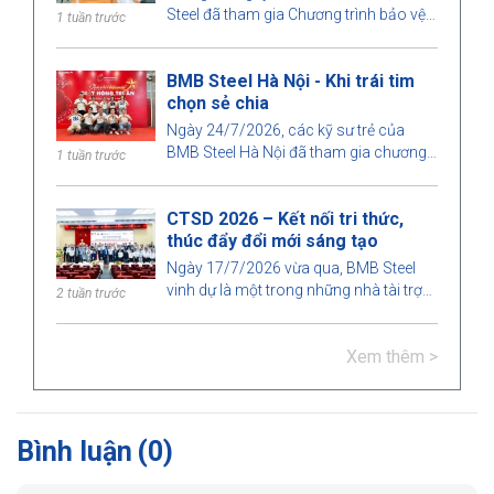
Steel đã tham gia Chương trình bảo vệ
1 tuần trước
và chấm đồ án tốt nghiệp Kỹ sư Xây
dựng và Kỹ sư Quản lý xây dựng năm
BMB Steel Hà Nội - Khi trái tim
2026 do Khoa Xây dựng, Trường Đại
chọn sẻ chia
học Kiến trúc TP. Hồ Chí Minh tổ chức.
Đây là hoạt động ý nghĩa nhằm tăng
Ngày 24/7/2026, các kỹ sư trẻ của
cường sự gắn kết giữa nhà trường và
BMB Steel Hà Nội đã tham gia chương
1 tuần trước
doanh nghiệp, đồng thời góp phần
trình hiến máu tình nguyện tại Bệnh viện
nâng cao chất lượng đào tạo, đáp ứng
Huyết học Trung ương, góp phần lan
nhu cầu phát triển của ngành xây dựng.
CTSD 2026 – Kết nối tri thức,
tỏa tinh thần nhân ái và trách nhiệm với
thúc đẩy đổi mới sáng tạo
cộng đồng.
Ngày 17/7/2026 vừa qua, BMB Steel
vinh dự là một trong những nhà tài trợ
2 tuần trước
của Hội thảo Khoa học "Công nghệ xây
dựng cho phát triển bền vững –
Xem thêm >
Construction Technologies for
Sustainable Development 2026 (CTSD
2026)", do Khoa Xây dựng, Trường Đại
học Kiến trúc TP. Hồ Chí Minh tổ chức.
Bình luận
(0)