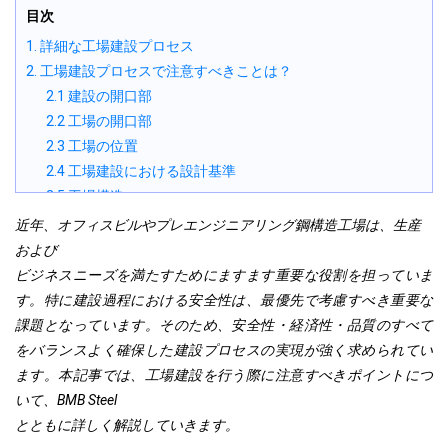
目次
1. 詳細な工場建設プロセス
2. 工場建設プロセスで注意すべきことは？
2.1 建設の開口部
2.2 工場の開口部
2.3 工場の位置
2.4 工場建設における設計基準
2.5 工場構造
2.5.1 天井システム
近年、オフィスビルやプレエンジニアリング鋼構造工場は、生産
2.5.2 基礎システム
および
2.5.3 ドアシステム
ビジネスニーズを満たすためにますます重要な役割を担っていま
2.5.4 仕切壁システム
す。特に建設過程における安全性は、最優先で考慮すべき重要な
2.5.5 換気システム
課題となっています。そのため、安全性・経済性・品質のすべて
2.5.6 照明システム
をバランスよく確保した建設プロセスの実現が強く求められてい
3. 工場建設コストと予算
ます。本記事では、工場建設を行う際に注意すべきポイントにつ
4. 請負業者の選定とプロジェクト管理
いて、BMB Steel
4.1 信頼できる請負業者の選定基準
とともに
詳しく解説していきます。
4.2 プロジェクトの品質と進捗の管理