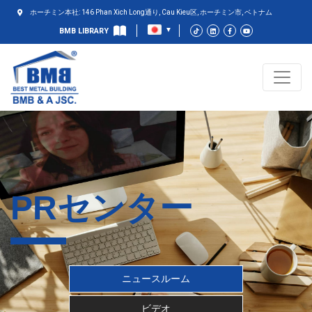
ホーチミン本社: 146 Phan Xich Long通り, Cau Kieu区, ホーチミン市, ベトナム
BMB LIBRARY
PRセンター
ニュースルーム
ビデオ