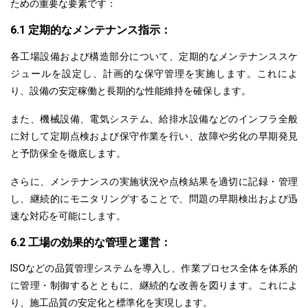
ための重要な要素です：
6.1 定期的なメンテナンス指示：
各工場設備および構造部分について、定期的なメンテナンススケ
ジュールを設定し、計画的な保守管理を実施します。
これによ
り
、設備の安定稼働と長期的な性能維持を確保します。
また、機械設備、電気システム、給排水設備などのインフラ全般
に対して
定期点検および保守作業を行い、故障や劣化の早期発見
と予防保全を徹底します。
さらに、メンテナンスの実施状況や点検結果を適切に
記録・管理
し、継続的にモニタリングすることで、問題の早期検出および迅
速な対応を可能にします。
6.2 工場の効果的な管理と運営：
ISOなどの品質管理システムを導入し、作業プロセス全体を体系的
に
管理・制御
する
とともに
、継続的な改善を図ります。これによ
り、施工品質の安定化と標準化を実現します。