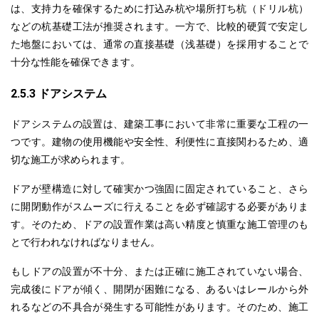
は、支持力を確保するために打込み杭や場所打ち杭（ドリル杭）
などの杭基礎工法が推奨されます。一方で、比較的硬質で安定し
た地盤においては、通常の直接基礎（浅基礎）を採用することで
十分な性能を確保できます。
2.5.3 ドアシステム
ドアシステムの設置は、建築工事において非常に重要な工程の一
つです。建物の使用機能や安全性、利便性に直接関わるため、適
切な施工が求められます。
ドアが壁構造に対して確実かつ強固に固定
されていること
、さら
に開閉動作がスムーズに行えることを必ず確認する必要がありま
す。そのため、ドアの設置作業は高い精度と慎重な施工管理のも
とで行われなければなりません。
もしドアの設置が不十分、または正確に施工されていない
場合
、
完成後にドアが傾く、開閉が困難になる、
あるいは
レールから外
れるなどの不具合が発生する可能性があります。
そのため
、施工