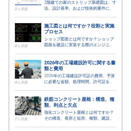
2階建ての家のストリップ基礎図は、寸
法、設計基準、および技術的要件に関
2ヶ月前
する詳細を示しており、安全な建設を
確保するのに役立ちます。
施工図とは何ですか？役割と実施
プロセス
ショップ図面とは何ですか？ショップ
図面を建設に実装する際のエンジニア
4ヶ月前
の役割、カテゴリー、設計プロセス、
および要件について学びましょう。
2026年の工場建設許可に関する書
類と費用
2026年の工場建設許可証の費用、予算
に必要な金額、処理時間、許可証を発
4ヶ月前
行する機関について、ここで確認して
ください。
鉄筋コンクリート屋根：構造、種
類、利点と欠点
強化コンクリート屋根とは何ですか？
その構造、長所と短所、種類、建設に
7ヶ月前
おける用途、および適切な設置のため
の重要なポイントについて学びましょ