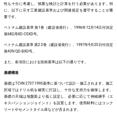
性も十分に考慮し、慎重な検討と計算を行う必要があります。特
に、以下に示す工業建設基準および関連規定を遵守することが重
要です。
ベトナム建設基準 第1巻（建設省発行）、1996年12月14日付決定
第682/BXD-CSXD号。
ベトナム建設基準 第2.3巻（建設省発行）、1997年9月25日付決定
第439/QD-BXD号。
また、各項目における技術基準は以下の通りです。
基礎構造
基礎はTCVN 2737:1995基準に基づいて設計・施工されます。施工
区域ではドリル杭を確実に打設し、十分な支持力を確保します。
基礎の天端は地盤面より低く設定し、必要に応じて伸縮継手（エ
キスパンションジョイント）を設置します。使用材料にはコンク
リートやセメントタイル床などが含まれます。