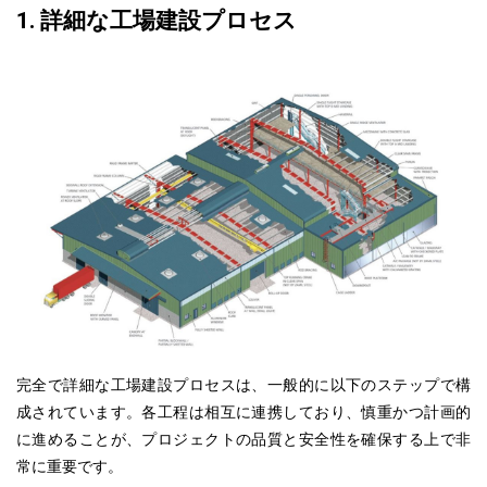
1. 詳細な工場建設プロセス
5. 工場建設に関する法律および規制
6. 建設後の工場の維持管理
6.1 定期的なメンテナンス指示：
6.2 工場の効果的な管理と運営：
7. ホーチミン市の信頼できる工場建設業者
完全で詳細な工場建設プロセスは、一般的に以下のステップで構
成されています。各工程は相互に連携
しており
、慎重かつ計画的
に進めることが、プロジェクトの品質と安全性を確保する上で非
常に重要です。