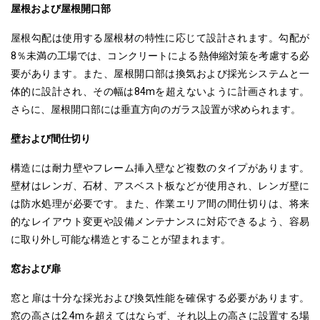
屋根および屋根開口部
屋根勾配は使用する屋根材の特性
に応じて
設計されます。勾配が
8％未満の工場では、コンクリートによる熱伸縮対策を考慮する必
要があります。また、屋根開口部は換気および採光システムと一
体的に設計され、その幅は84mを超えないように計画されます。
さらに、屋根開口部には垂直方向のガラス設置が求められます。
壁および間仕切り
構造には耐力壁やフレーム挿入壁など複数のタイプがあります。
壁材はレンガ、石材、アスベスト板などが使用され、レンガ壁に
は防水処理が必要です。また、作業エリア間の間仕切りは、
将来
的なレイアウト変更や設備メンテナンスに対応できるよう
、容易
に取り外し可能な構造とすることが望まれます。
窓および扉
窓と扉は十分な採光および換気性能を確保する必要があります。
窓の高さは2.4mを超えてはならず、それ以上の高さに設置する場