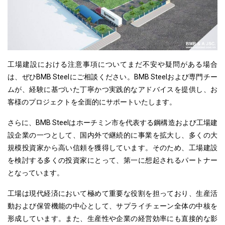
工場建設における注意事項についてまだ不安や疑問がある場合
は、
ぜひ
BMB Steelにご相談ください。BMB Steelおよび専門チー
ムが、経験に基づいた丁寧かつ実践的なアドバイスを提供し、お
客様のプロジェクトを全面的にサポートいたします。
さらに、BMB Steelはホーチミン市を
代表する
鋼構造および工場建
設企業の一つとして、国内外で継続的に事業を拡大し、多くの大
規模投資家から高い信頼を獲得しています。
そのため
、工場建設
を検討する多くの投資家にとって、第一に想起されるパートナー
となっています。
工場は現代経済
において
極めて重要な役割を担っており、生産活
動および保管機能の中心として、サプライチェーン全体の中核を
形成しています。また、生産性や企業の経営効率にも直接的な影