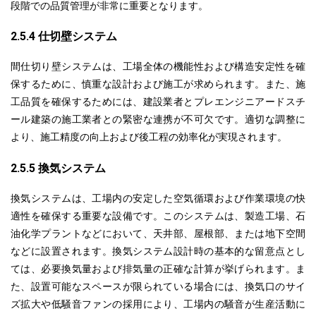
段階での品質管理が非常に重要となります。
2.5.4 仕切壁システム
間仕切り壁システムは、工場全体の機能性および構造安定性を確
保するために、慎重な設計および施工が求められます。また、施
工品質を確保す
るためには
、建設業者とプレエンジニアードスチ
ール建築の施工業者との緊密な連携が不可欠です。適切な調整に
より、施工精度の向上および後工程の効率化が実現されます。
2.5.5 換気システム
換気システムは、工場内の安定した空気循環および作業環境の快
適性を確保する重要な設備です。このシステムは、製造工場、石
油化学プラントなどにおいて、天井部、屋根部、または地下空間
などに設置されます。換気システム設計時の基本的な留意点とし
ては、必要換気量および排気量の正確な計算が挙げられます。ま
た、設置可能な
スペース
が限られている
場合には
、換気口のサイ
ズ拡大や低騒音ファンの採用により、工場内の騒音が生産活動に