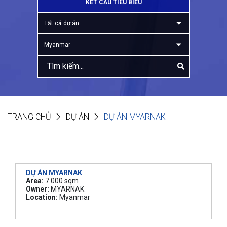
KẾT CẤU TIÊU BIỂU
Tất cả dự án
Myanmar
TRANG CHỦ
DỰ ÁN
DỰ ÁN MYARNAK
DỰ ÁN MYARNAK
Area:
7.000 sqm
Owner:
MYARNAK
Location:
Myanmar