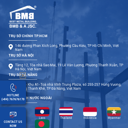
TRỤ SỞ CHÍNH TP.HCM
146 đường Phan Xích Long, Phường Cầu Kiệu, TP Hồ Chí Minh, Việt
Nam
TRỤ SỞ HÀ NỘI
Tầng 12, Tòa nhà Sao Mai, 19 Lê Văn Lương, Phường Thanh Xuân, TP
Hà Nội, Việt Nam
TRỤ SỞ ĐÀ NẴNG
Tầng 9- Khu A1- Toà nhà Vĩnh Trung Plaza, số 255-257 Hùng Vương,
Phường Thanh Khê, TP Đà Nẵng, Việt Nam
HOTLINE
CHI NHÁNH NƯỚC NGOÀI
(+84) 767676170
Cambodia
Laos
Thailand
Indonesia
Myanmar
CONTACT US
NOW