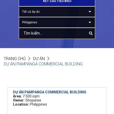
KẾT CẤU TIÊU BIỂU
Tất cả dự án
Philippines
TRANG CHỦ
DỰ ÁN
DỰ ÁN PAMPANGA COMMERCIAL BUILDING
DỰ ÁN PAMPANGA COMMERCIAL BUILDING
Area:
7.500 sqm
Owner:
Shopwise
Location:
Philippines