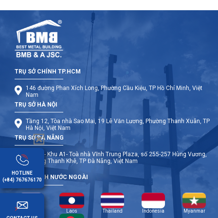
TRỤ SỞ CHÍNH TP.HCM
146 đường Phan Xích Long, Phường Cầu Kiệu, TP Hồ Chí Minh, Việt
Nam
TRỤ SỞ HÀ NỘI
Tầng 12, Tòa nhà Sao Mai, 19 Lê Văn Lương, Phường Thanh Xuân, TP
Hà Nội, Việt Nam
TRỤ SỞ ĐÀ NẴNG
Tầng 9- Khu A1- Toà nhà Vĩnh Trung Plaza, số 255-257 Hùng Vương,
Phường Thanh Khê, TP Đà Nẵng, Việt Nam
HOTLINE
CHI NHÁNH NƯỚC NGOÀI
(+84) 767676170
Cambodia
Laos
Thailand
Indonesia
Myanmar