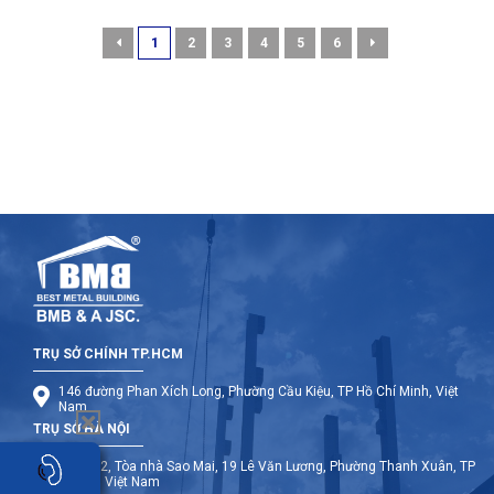
1
2
3
4
5
6
TRỤ SỞ CHÍNH TP.HCM
146 đường Phan Xích Long, Phường Cầu Kiệu, TP Hồ Chí Minh, Việt
Nam
TRỤ SỞ HÀ NỘI
Tầng 12, Tòa nhà Sao Mai, 19 Lê Văn Lương, Phường Thanh Xuân, TP
Hà Nội, Việt Nam