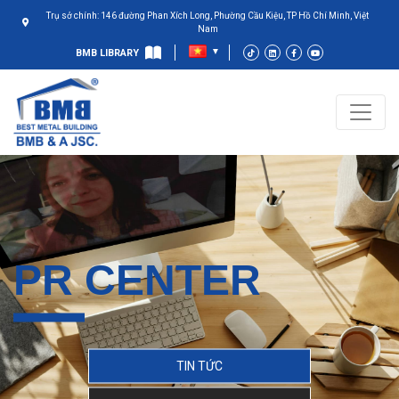
Trụ sở chính: 146 đường Phan Xích Long, Phường Cầu Kiệu, TP Hồ Chí Minh, Việt
Nam
BMB LIBRARY
PR CENTER
TIN TỨC