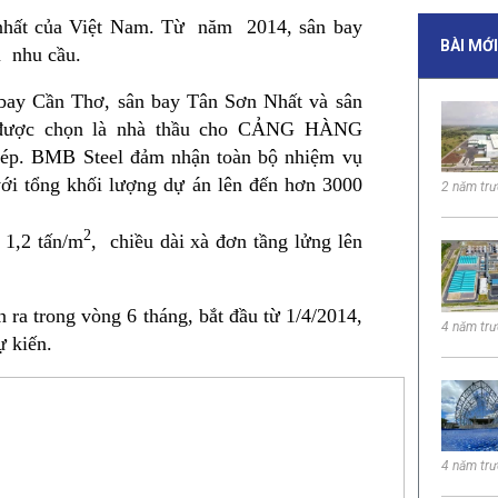
 nhất của Việt Nam. Từ năm 2014, sân bay
BÀI MỚ
u nhu cầu.
bay Cần Thơ, sân bay Tân Sơn Nhất và sân
c được chọn là nhà thầu cho CẢNG HÀNG
ép. BMB Steel đảm nhận toàn bộ nhiệm vụ
 với tổng khối lượng dự án lên đến hơn 3000
2 năm tr
2
 1,2 tấn/m
, chiều dài xà đơn tầng lửng lên
n ra trong vòng 6 tháng, bắt đầu từ 1/4/2014,
4 năm tr
ự kiến.
4 năm tr