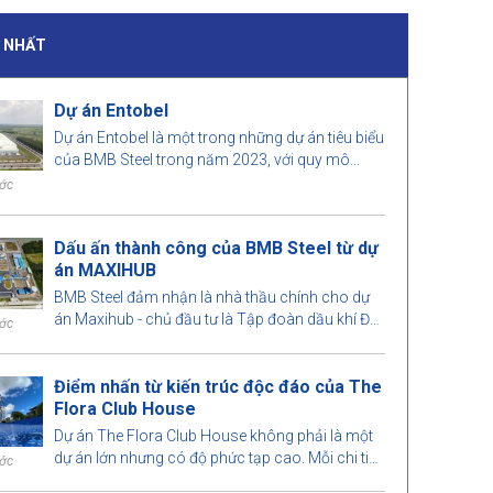
I NHẤT
Dự án Entobel
Dự án Entobel là một trong những dự án tiêu biểu
của BMB Steel trong năm 2023, với quy mô
50000 m2 và 1000 tấn thép.
ước
Dấu ấn thành công của BMB Steel từ dự
án MAXIHUB
BMB Steel đảm nhận là nhà thầu chính cho dự
án Maxihub - chủ đầu tư là Tập đoàn dầu khí Đài
ước
Loan. Hãy cùng chúng tôi tìm hiểu qua dự án
này nhé!
Điểm nhấn từ kiến trúc độc đáo của The
Flora Club House
Dự án The Flora Club House không phải là một
dự án lớn nhưng có độ phức tạp cao. Mỗi chi tiết
ước
được BMB Steel tính toán vô cùng chính xác đến