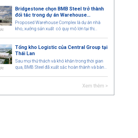
mức hoàn hảo. Hãy cùng BMB Steel tìm hiểu
Bridgestone chọn BMB Steel trở thành
mô hình nhà thép tiền chế thú vị này nhé!
đối tác trong dự án Warehouse
Complex
Proposed Warehouse Complex là dự án nhà
kho, xưởng sản xuất có quy mô lớn tại thị
ước
trường Philippines. Hãy tìm hiểu cùng BMB Steel
nhé!
Tổng kho Logistic của Central Group tại
Thái Lan
Sau mọi thử thách và khó khăn trong thời gian
qua, BMB Steel đã xuất sắc hoàn thành và bàn
ước
giao Tổng kho Logistic tại Thái Lan.
Xem thêm >