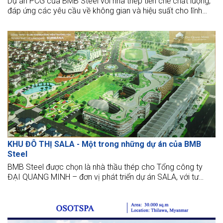
Dự án PCG của BMB Steel với nhà thép tiền chế chất lượng,
đáp ứng các yêu cầu về không gian và hiệu suất cho lĩnh
vực sản xuất và công nghiệp.
KHU ĐÔ THỊ SALA - Một trong những dự án của BMB
Steel
BMB Steel được chọn là nhà thầu thép cho Tổng công ty
ĐẠI QUANG MINH – đơn vị phát triển dự án SALA, với tư
cách là nhà sản xuất thép King Post cho Thiết kế và Chế
tạo, cung cấp thép KINGPOST cho Trung tâm Thương mại
38 tầng.