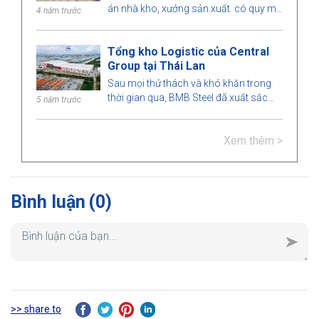
án nhà kho, xưởng sản xuất có quy mô
4 năm trước
lớn tại thị trường Philippines. Hãy tìm
hiểu cùng BMB Steel nhé!
Tổng kho Logistic của Central
Group tại Thái Lan
Sau mọi thử thách và khó khăn trong
thời gian qua, BMB Steel đã xuất sắc
5 năm trước
hoàn thành và bàn giao Tổng kho
Logistic tại Thái Lan.
Xem thêm >
Bình luận
(0)
>> share to