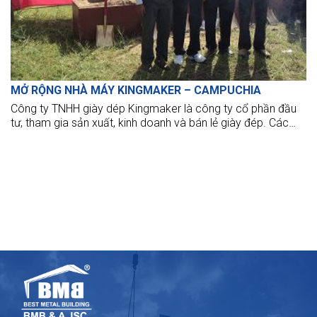
MỞ RỘNG NHÀ MÁY KINGMAKER – CAMPUCHIA
Công ty TNHH giày dép Kingmaker là công ty cổ phần đầu
tư, tham gia sản xuất, kinh doanh và bán lẻ giày đép. Các
sản phẩm dày dép của Kingmaker được bán ở các nước
châu Phi, Trung Đông, Ấn Độ, Đông Nam Á, Nhật Bản, Úc,
New Zealand và Mỹ.