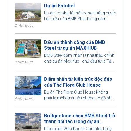
Dự án Entobel
Dự án Entobel là một trong những dự án
tiêu biểu của BMB Steel trong năm
2023, với quy mô 50000 m2 và 1000
2 năm trước
tấn thép.
Dấu ấn thành công của BMB
Steel từ dự án MAXIHUB
BMB Steel đảm nhận là nhà thầu chính
cho dự án Maxihub - chủ đầu tư là Tập
4 năm trước
đoàn dầu khí Đài Loan. Hãy cùng
chúng tôi tìm hiểu qua dự án này nhé!
Điểm nhấn từ kiến trúc độc đáo
của The Flora Club House
Dự án The Flora Club House không
phải là một dự án lớn nhưng có độ phức
4 năm trước
tạp cao. Mỗi chi tiết được BMB Steel
tính toán vô cùng chính xác đến mức
Bridgestone chọn BMB Steel trở
hoàn hảo. Hãy cùng BMB Steel tìm hiểu
thành đối tác trong dự án
mô hình nhà thép tiền chế thú vị này
Warehouse Complex
nhé!
Proposed Warehouse Complex là dự