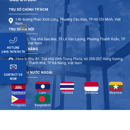
TRỤ SỞ CHÍNH TP.HCM
146 đường Phan Xích Long, Phường Cầu Kiệu, TP Hồ Chí Minh, Việt
Nam
TRỤ SỞ HÀ NỘI
Tầng 12, Tòa nhà Sao Mai, 19 Lê Văn Lương, Phường Thanh Xuân, TP
Hà Nội, Việt Nam
HOTLINE
TRỤ SỞ ĐÀ NẴNG
(+84) 767676170
Tầng 9- Khu A1- Toà nhà Vĩnh Trung Plaza, số 255-257 Hùng Vương,
Phường Thanh Khê, TP Đà Nẵng, Việt Nam
CHI NHÁNH NƯỚC NGOÀI
CONTACT US
NOW
Cambodia
Laos
Thailand
Indonesia
Myanmar
Philippines
Bangladesh
Copyright © 2014 BMB Steel. All Rights Reserved. Design by Web Solution