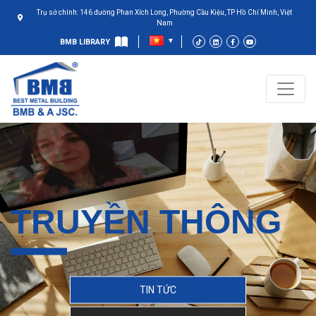
Trụ sở chính: 146 đường Phan Xích Long, Phường Cầu Kiệu, TP Hồ Chí Minh, Việt
Nam
BMB LIBRARY
TRUYỀN THÔNG
TIN TỨC