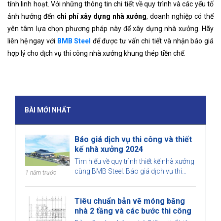
tính linh hoạt. Với những thông tin chi tiết về quy trình và các yếu tố
ảnh hưởng đến
chi phí xây dựng nhà xưởng
, doanh nghiệp có thể
yên tâm lựa chọn phương pháp này để xây dựng nhà xưởng.
Hãy
liên hệ ngay với
BMB Steel
để được tư vấn chi tiết và nhận báo giá
hợp lý cho dịch vụ thi công nhà xưởng khung thép tiền chế.
BÀI MỚI NHẤT
Báo giá dịch vụ thi công và thiết
kế nhà xưởng 2024
Tìm hiểu về quy trình thiết kế nhà xưởng
cùng BMB Steel. Báo giá dịch vụ thi
1 năm trước
công và thiết kế nhà xưởng 2024, tối ưu
không gian, chi phí và đảm bảo chất
Tiêu chuẩn bản vẽ móng băng
lượng công trình.
nhà 2 tầng và các bước thi công