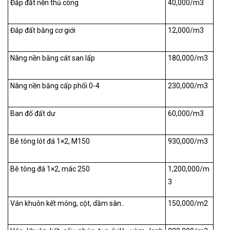
Đắp đất nền thủ công
40,000/m
3
Đắp đất bằng cơ giới
12,000/m
3
Nâng nền bằng cát san lấp
180,000/m
3
Nâng nền bằng cấp phối 0-4
230,000/m
3
Ban đổ đất dư
60,000/m
3
Bê tông lót đá 1×2, M150
930,000/m
3
Bê tông đá 1×2, mác 250
1,200,000/m
3
Ván khuôn kết móng, cột, dầm sàn..
150,000/m
2