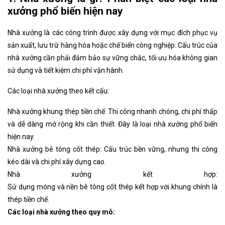
5. Những yếu tố ảnh hưởng đến chi phí xây dựng nhà xưởng
xưởng phổ biến hiện nay
5.1 Loại hình nhà xưởng
5.2 Quy mô nhà xưởng
Nhà xưởng là các công trình được xây dựng với mục đích phục vụ
5.3 Vật liệu sử dụng
sản xuất, lưu trữ hàng hóa hoặc chế biến công nghiệp. Cấu trúc của
5.4 Kết cấu và thiết kế của nhà xưởng
nhà xưởng cần phải đảm bảo sự vững chắc, tối ưu hóa không gian
5.5 Nhà thầu xây dựng
sử dụng và tiết kiệm chi phí vận hành.
5.6 Thời gian thi công
5.7 Công năng nhà xưởng
Các loại nhà xưởng theo kết cấu:
6. Lưu ý quan trọng khi xây dựng nhà xưởng tiền chế
Nhà xưởng khung thép tiền chế: Thi công nhanh chóng, chi phí thấp
6.1. Xác định công năng sử dụng
và dễ dàng mở rộng khi cần thiết. Đây là loại nhà xưởng phổ biến
6.2. Chọn kết cấu phù hợp
hiện nay.
6.3. Xử lý nền và thoát nước
Nhà xưởng bê tông cốt thép: Cấu trúc bền vững, nhưng thi công
6.4. Dự trù chi phí
kéo dài và chi phí xây dựng cao.
6.5. Lựa chọn đơn vị thi công uy tín
Nhà xưởng kết hợp:
7. Cách tối ưu chi phí xây dựng nhà xưởng
Sử dụng móng và nền bê tông cốt thép kết hợp với khung chính là
7.1 Giai đoạn thiết kế
thép tiền chế.
7.2 Giai đoạn thi công
Các loại nhà xưởng theo quy mô: