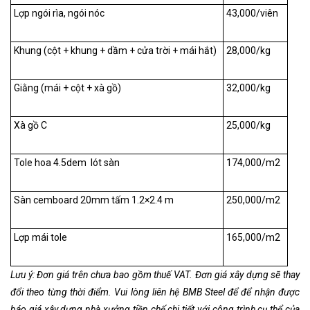
Lợp ngói rìa, ngói nóc
43,000/viên
Khung (cột + khung + dầm + cửa trời + mái hắt)
28,000/kg
Giằng (mái + cột + xà gồ)
32,000/kg
Xà gồ C
25,000/kg
Tole hoa 4.5dem lót sàn
174,000/m
2
Sàn cemboard 20mm tấm 1.2×2.4 m
250,000/m
2
Lợp mái tole
165,000/m
2
Lưu ý: Đơn giá trên chưa bao gồm thuế VAT. Đơn giá xây dựng sẽ thay
đổi theo từng thời điểm. Vui lòng liên hệ BMB Steel để để nhận được
báo giá xây dựng nhà xưởng tiền chế chi tiết với công trình cụ thể của