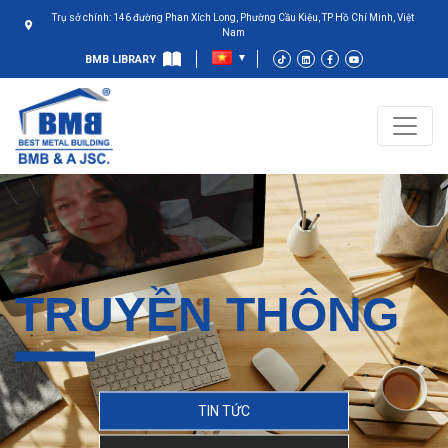
Trụ sở chính: 146 đường Phan Xích Long, Phường Cầu Kiệu, TP Hồ Chí Minh, Việt
Nam
BMB LIBRARY
TRUYỀN THÔNG
TIN TỨC