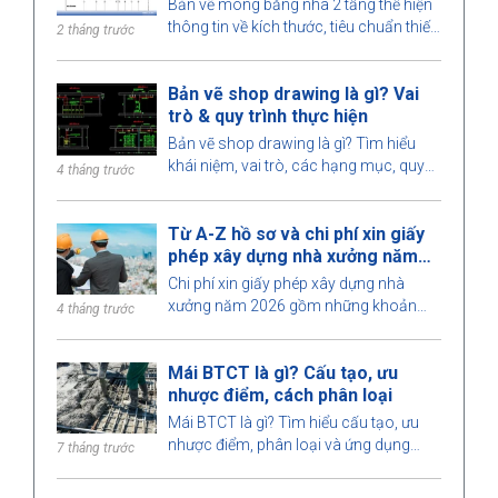
Bản vẽ móng băng nhà 2 tầng thể hiện
thông tin về kích thước, tiêu chuẩn thiết
2 tháng trước
kế và các yêu cầu kỹ thuật, giúp quá
trình thi công được thực hiện an toàn.
Bản vẽ shop drawing là gì? Vai
trò & quy trình thực hiện
Bản vẽ shop drawing là gì? Tìm hiểu
khái niệm, vai trò, các hạng mục, quy
4 tháng trước
trình thiết kế, yêu cầu đối với kỹ sư khi
triển khai shop drawing trong xây dựng.
Từ A-Z hồ sơ và chi phí xin giấy
phép xây dựng nhà xưởng năm
2026
Chi phí xin giấy phép xây dựng nhà
xưởng năm 2026 gồm những khoản
4 tháng trước
nào, dự toán bao nhiêu, thời gian xử lý
và do cơ quan nào cấp phép? Xem chi
Mái BTCT là gì? Cấu tạo, ưu
tiết tại đây.
nhược điểm, cách phân loại
Mái BTCT là gì? Tìm hiểu cấu tạo, ưu
nhược điểm, phân loại và ứng dụng
7 tháng trước
trong xây dựng. Lưu ý thi công mái
BTCT đúng kỹ thuật, đảm bảo chất