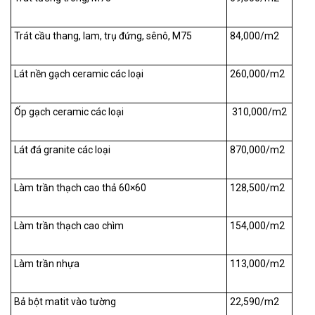
Trát cầu thang, lam, trụ đứng, sênô, M75
84,000/m
2
Lát nền gạch ceramic các loại
260,000/m
2
Ốp gạch ceramic các loại
310,000/m
2
Lát đá granite các loại
870,000/m
2
Làm trần thạch cao thả 60×60
128,500/m
2
Làm trần thạch cao chìm
154,000/m
2
Làm trần nhựa
113,000/m
2
Bả bột matit vào tường
22,590/m
2