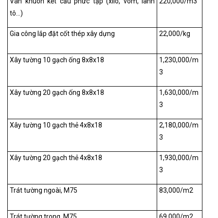
Ván khuôn kết cấu phức tạp (xilô, vòm, lanh
220,000/m
3
tô…)
Gia công lắp đặt cốt thép xây dựng
22,000/kg
Xây tường 10 gạch ống 8x8x18
1,230,000/m
3
Xây tường 20 gạch ống 8x8x18
1,630,000/m
3
Xây tường 10 gạch thẻ 4x8x18
2,180,000/m
3
Xây tường 20 gạch thẻ 4x8x18
1,930,000/m
3
Trát tường ngoài, M75
83,000/m
2
Trát tường trong, M75
69,000/m
2