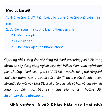
Mục lục bài viết
1. Nhà xưởng là gì? Phân biệt các loại nhà xưởng phổ biến hiện
nay
2. Ưu điểm của nhà xưởng khung thép tiền chế
2.1 Tối ưu chi phí
2.2 Độ bền cao
2.3 Thời gian lắp dựng nhanh chóng
2.4 Bảo vệ môi trường
3. Quy trình xây dựng nhà xưởng khung thép tiền chế tại BMB
Xây dựng nhà xưởng tiền chế đang trở thành xu hướng phổ biến trong
Steel
các dự án xây dựng công nghiệp hiện đại. Với ưu điểm vượt trội về thời
3.1. Khảo sát và tư vấn
gian thi công nhanh chóng, chi phí tiết kiệm, và khả năng mở rộng linh
3.2. Thiết kế và báo giá
hoạt, nhà xưởng khung thép là giải pháp tối ưu cho các doanh nghiệp
3.3. Thi công nền móng
sản xuất. Bài viết này BMB Steel sẽ giúp bạn hiểu rõ hơn về quy trình thi
3.4. Lắp dựng khung thép
công, ưu điểm nổi bật, và những yếu tố ảnh hưởng đến
3.5. Hoàn thiện và bàn giao
chi phí xây dựng nhà xưởng
.
4. Bảng giá xây dựng nhà xưởng khung thép tiền chế năm 2026
1. Nhà xưởng là gì? Phân biệt các loại nhà