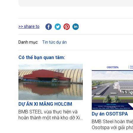
>> share to
Danh mục:
Tin tức dự án
Có thể bạn quan tâm:
DỰ ÁN XI MĂNG HOLCIM
BMB STEEL vừa thực hiện và
Dự án OSOTSPA
hoàn thành một nhà kho dỡ Xi
BMB Steel hoàn thi
măng của HOLCIM, một trong
Osotspa với giải ph
những nhà cung cấp xi măng