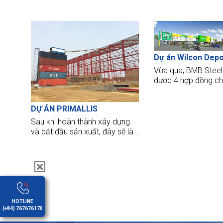
tiền chế đạt tiêu ch
hàng đầu trên thế giới.
phục vụ cho nhu cầ
trong ngành công n
giải khát.
Dự án Wilcon Dep
Vừa qua, BMB Steel
được 4 hợp đồng ch
Wilcon Depot tại 
Tayabas; Davao và 
DỰ ÁN PRIMALLIS
Santos, Philippines.
Sau khi hoàn thành xây dựng
và bắt đầu sản xuất, đây sẽ là
một trong những nhà máy sản
xuất lúa gạo lớn nhất ở
Campuchia và nó có thể xuất
khẩu 400,000 - 500,000 tấn
gạo chất lượng cao một năm
cho các nước CHÂU ÂU...
HOTLINE
(+84) 767676170