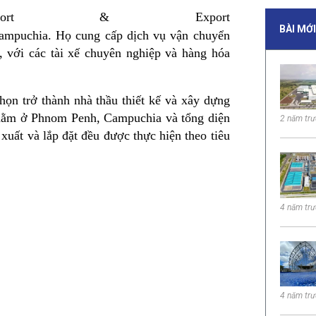
Import & Export
BÀI MỚ
Campuchia. Họ cung cấp dịch vụ vận chuyển
, với các tài xế chuyên nghiệp và hàng hóa
họn trở thành nhà thầu thiết kế và xây dựng
 nằm ở Phnom Penh, Campuchia và tổng diện
2 năm tr
 xuất và lắp đặt đều được thực hiện theo tiêu
4 năm tr
4 năm tr