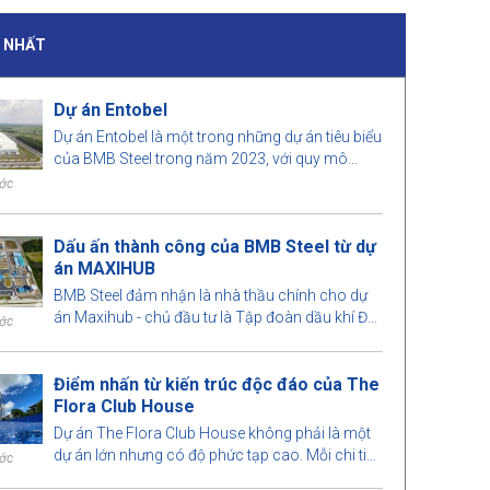
I NHẤT
Dự án Entobel
Dự án Entobel là một trong những dự án tiêu biểu
của BMB Steel trong năm 2023, với quy mô
50000 m2 và 1000 tấn thép.
ước
Dấu ấn thành công của BMB Steel từ dự
án MAXIHUB
BMB Steel đảm nhận là nhà thầu chính cho dự
án Maxihub - chủ đầu tư là Tập đoàn dầu khí Đài
ước
Loan. Hãy cùng chúng tôi tìm hiểu qua dự án
này nhé!
Điểm nhấn từ kiến trúc độc đáo của The
Flora Club House
Dự án The Flora Club House không phải là một
dự án lớn nhưng có độ phức tạp cao. Mỗi chi tiết
ước
được BMB Steel tính toán vô cùng chính xác đến