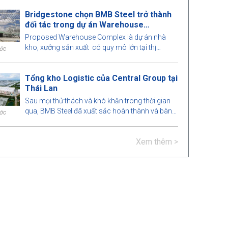
mức hoàn hảo. Hãy cùng BMB Steel tìm hiểu
Bridgestone chọn BMB Steel trở thành
mô hình nhà thép tiền chế thú vị này nhé!
đối tác trong dự án Warehouse
Complex
Proposed Warehouse Complex là dự án nhà
kho, xưởng sản xuất có quy mô lớn tại thị
ước
trường Philippines. Hãy tìm hiểu cùng BMB Steel
nhé!
Tổng kho Logistic của Central Group tại
Thái Lan
Sau mọi thử thách và khó khăn trong thời gian
qua, BMB Steel đã xuất sắc hoàn thành và bàn
ước
giao Tổng kho Logistic tại Thái Lan.
Xem thêm >