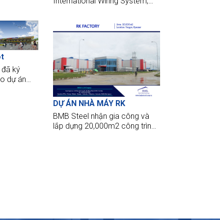
uẩn cao,
International Wiring System,
u sản xuất
cung cấp nhà thép tiền chế
ghiệp nước
chuyên dụng cho hệ thống sản
xuất điện tử hiện đại.
ot
 đã ký
o dự án
Zamboanga;
General
DỰ ÁN NHÀ MÁY RK
BMB Steel nhận gia công và
lắp dựng 20,000m2 công trình
thép cho nhà máy RK. Chúng
tôi đã áp dụng tiêu chuẩn Mỹ
vào thiết kế dự án này đặt tại
Yangon, Myanmar.