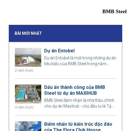
BMB Steel
BÀI MỚI NHẤT
Dự án Entobel
Dự án Entobel là một trong những dự án
tiêu biểu của BMB Steel trong năm
2023, với quy mô 50000 m2 và 1000
2 năm trước
tấn thép.
Dấu ấn thành công của BMB
Steel từ dự án MAXIHUB
BMB Steel đảm nhận là nhà thầu chính
cho dự án Maxihub - chủ đầu tư là Tập
4 năm trước
đoàn dầu khí Đài Loan. Hãy cùng
chúng tôi tìm hiểu qua dự án này nhé!
Điểm nhấn từ kiến trúc độc đáo
của The Flora Club House