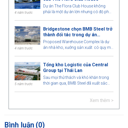
Dự án The Flora Club House không
phải là một dự án lớn nhưng có độ phức
4 năm trước
tạp cao. Mỗi chi tiết được BMB Steel
tính toán vô cùng chính xác đến mức
Bridgestone chọn BMB Steel trở
hoàn hảo. Hãy cùng BMB Steel tìm hiểu
thành đối tác trong dự án
mô hình nhà thép tiền chế thú vị này
Warehouse Complex
nhé!
Proposed Warehouse Complex là dự
án nhà kho, xưởng sản xuất có quy mô
4 năm trước
lớn tại thị trường Philippines. Hãy tìm
hiểu cùng BMB Steel nhé!
Tổng kho Logistic của Central
Group tại Thái Lan
Sau mọi thử thách và khó khăn trong
thời gian qua, BMB Steel đã xuất sắc
5 năm trước
hoàn thành và bàn giao Tổng kho
Logistic tại Thái Lan.
Xem thêm >
Bình luận
(0)