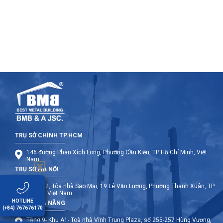
TRỤ SỞ CHÍNH TP.HCM
146 đường Phan Xích Long, Phường Cầu Kiệu, TP Hồ Chí Minh, Việt
Nam
TRỤ SỞ HÀ NỘI
Tầng 12, Tòa nhà Sao Mai, 19 Lê Văn Lương, Phường Thanh Xuân, TP
Hà Nội, Việt Nam
HOTLINE
TRỤ SỞ ĐÀ NẴNG
(+84) 767676170
Tầng 9- Khu A1- Toà nhà Vĩnh Trung Plaza, số 255-257 Hùng Vương,