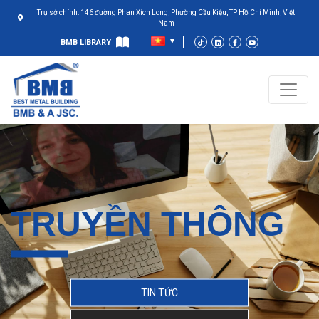
Trụ sở chính: 146 đường Phan Xích Long, Phường Cầu Kiệu, TP Hồ Chí Minh, Việt
Nam
BMB LIBRARY
TRUYỀN THÔNG
TIN TỨC