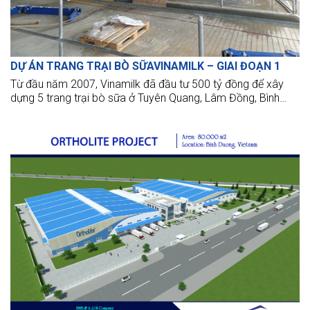
DỰ ÁN TRANG TRẠI BÒ SỮAVINAMILK – GIAI ĐOẠN 1
Từ đầu năm 2007, Vinamilk đã đầu tư 500 tỷ đồng để xây
dựng 5 trang trại bò sữa ở Tuyên Quang, Lâm Đồng, Bình
Dịnh, Nghệ An và nhập khẩu giống bò thuần chủng HF năng
suất cao từ Úc.