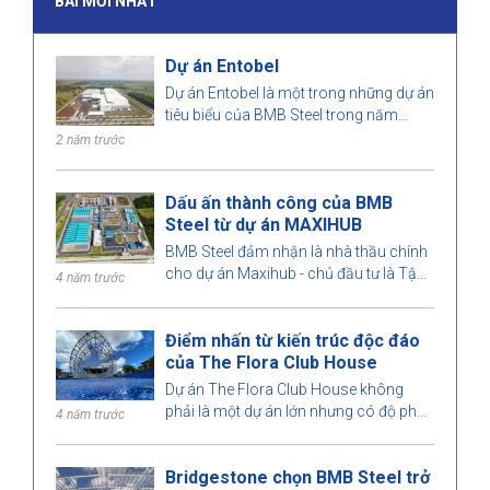
BÀI MỚI NHẤT
Dự án Entobel
Dự án Entobel là một trong những dự án
tiêu biểu của BMB Steel trong năm
2023, với quy mô 50000 m2 và 1000
2 năm trước
tấn thép.
Dấu ấn thành công của BMB
Steel từ dự án MAXIHUB
BMB Steel đảm nhận là nhà thầu chính
cho dự án Maxihub - chủ đầu tư là Tập
4 năm trước
đoàn dầu khí Đài Loan. Hãy cùng
chúng tôi tìm hiểu qua dự án này nhé!
Điểm nhấn từ kiến trúc độc đáo
của The Flora Club House
Dự án The Flora Club House không
phải là một dự án lớn nhưng có độ phức
4 năm trước
tạp cao. Mỗi chi tiết được BMB Steel
tính toán vô cùng chính xác đến mức
Bridgestone chọn BMB Steel trở
hoàn hảo. Hãy cùng BMB Steel tìm hiểu