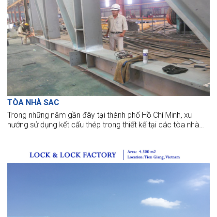
TÒA NHÀ SAC
Trong những năm gần đây tại thành phố Hồ Chí Minh, xu
hướng sử dụng kết cấu thép trong thiết kế tại các tòa nhà
cao tầng dần tăng lên. Xu hướng mới này mang đầy đủ các
tiêu chí về thẩm mỹ, cấu trúc và lợi ích cho không gian bên
trong. BMB Steel về cơ bản đã hoàn thành công việc lắp đặt
cho SAC BUILDING sau 3 tháng khi kết cấu thép được
chuyển đến công trình này.