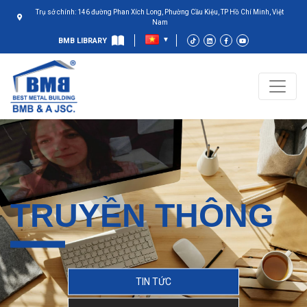
Trụ sở chính: 146 đường Phan Xích Long, Phường Cầu Kiệu, TP Hồ Chí Minh, Việt
Nam
BMB LIBRARY
TRUYỀN THÔNG
TIN TỨC