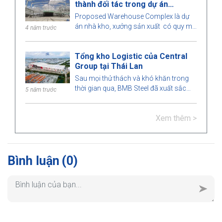
thành đối tác trong dự án
mô hình nhà thép tiền chế thú vị này
Warehouse Complex
nhé!
Proposed Warehouse Complex là dự
án nhà kho, xưởng sản xuất có quy mô
4 năm trước
lớn tại thị trường Philippines. Hãy tìm
hiểu cùng BMB Steel nhé!
Tổng kho Logistic của Central
Group tại Thái Lan
Sau mọi thử thách và khó khăn trong
thời gian qua, BMB Steel đã xuất sắc
5 năm trước
hoàn thành và bàn giao Tổng kho
Logistic tại Thái Lan.
Xem thêm >
Bình luận
(0)