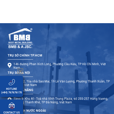
TRỤ SỞ CHÍNH TP.HCM
146 đường Phan Xích Long, Phường Cầu Kiệu, TP Hồ Chí Minh, Việt
Nam
TRỤ SỞ HÀ NỘI
Tầng 12, Tòa nhà Sao Mai, 19 Lê Văn Lương, Phường Thanh Xuân, TP
Hà Nội, Việt Nam
HOTLINE
TRỤ SỞ ĐÀ NẴNG
(+84) 767676170
Tầng 9- Khu A1- Toà nhà Vĩnh Trung Plaza, số 255-257 Hùng Vương,
Phường Thanh Khê, TP Đà Nẵng, Việt Nam
CHI NHÁNH NƯỚC NGOÀI
CONTACT US