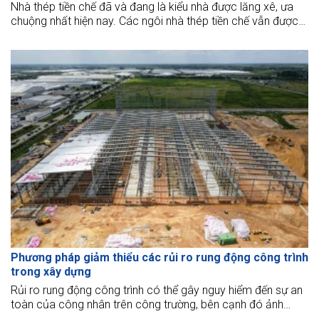
Nhà thép tiền chế đã và đang là kiểu nhà được lăng xê, ưa
chuộng nhất hiện nay. Các ngôi nhà thép tiền chế vẫn được
thiết kế với kiểu mái khác nhau tạo sự khác biệt, độc đáo
riêng. Với những thông tin trong bài viết này, BMB Steel
Phương pháp giảm thiểu các rủi ro rung động công trình
trong xây dựng
Rủi ro rung động công trình có thể gây nguy hiểm đến sự an
toàn của công nhân trên công trường, bên cạnh đó ảnh
hưởng đến thiết bị và chất lượng sản phẩm.