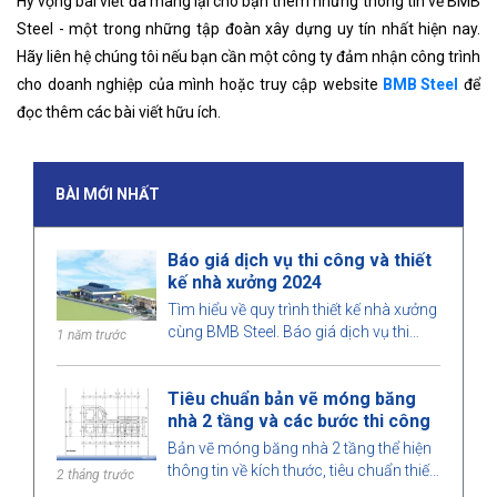
Hy vọng bài viết đã mang lại cho bạn thêm những thông tin về BMB
Steel - một trong những tập đoàn xây dựng uy tín nhất hiện nay.
Hãy liên hệ chúng tôi nếu bạn cần một công ty đảm nhận công trình
cho doanh nghiệp của mình hoặc truy cập website
BMB Steel
để
đọc thêm các bài viết hữu ích.
BÀI MỚI NHẤT
Báo giá dịch vụ thi công và thiết
kế nhà xưởng 2024
Tìm hiểu về quy trình thiết kế nhà xưởng
cùng BMB Steel. Báo giá dịch vụ thi
1 năm trước
công và thiết kế nhà xưởng 2024, tối ưu
không gian, chi phí và đảm bảo chất
Tiêu chuẩn bản vẽ móng băng
lượng công trình.
nhà 2 tầng và các bước thi công
Bản vẽ móng băng nhà 2 tầng thể hiện
thông tin về kích thước, tiêu chuẩn thiết
2 tháng trước
kế và các yêu cầu kỹ thuật, giúp quá