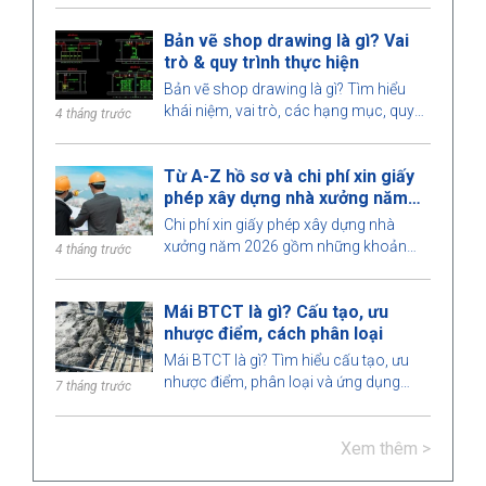
trình thi công được thực hiện an toàn.
Bản vẽ shop drawing là gì? Vai
trò & quy trình thực hiện
Bản vẽ shop drawing là gì? Tìm hiểu
khái niệm, vai trò, các hạng mục, quy
4 tháng trước
trình thiết kế, yêu cầu đối với kỹ sư khi
triển khai shop drawing trong xây dựng.
Từ A-Z hồ sơ và chi phí xin giấy
phép xây dựng nhà xưởng năm
2026
Chi phí xin giấy phép xây dựng nhà
xưởng năm 2026 gồm những khoản
4 tháng trước
nào, dự toán bao nhiêu, thời gian xử lý
và do cơ quan nào cấp phép? Xem chi
Mái BTCT là gì? Cấu tạo, ưu
tiết tại đây.
nhược điểm, cách phân loại
Mái BTCT là gì? Tìm hiểu cấu tạo, ưu
nhược điểm, phân loại và ứng dụng
7 tháng trước
trong xây dựng. Lưu ý thi công mái
BTCT đúng kỹ thuật, đảm bảo chất
Xem thêm >
lượng và độ bền.