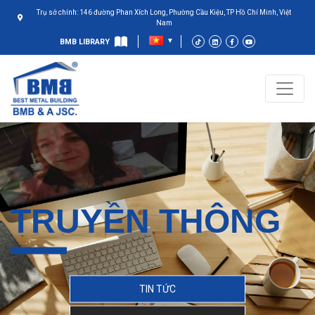
Trụ sở chính: 146 đường Phan Xích Long, Phường Cầu Kiệu, TP Hồ Chí Minh, Việt
Nam
BMB LIBRARY
TRUYỀN THÔNG
TIN TỨC