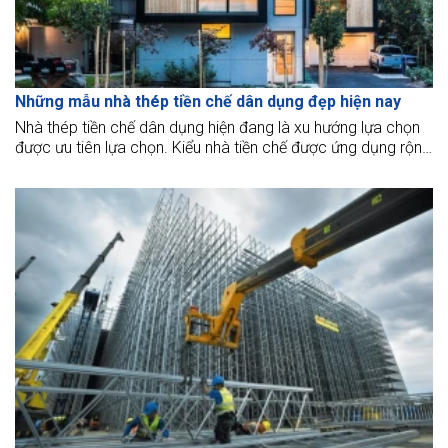
Những mẫu nhà thép tiền chế dân dụng đẹp hiện nay
Nhà thép tiền chế dân dụng hiện đang là xu hướng lựa chọn
được ưu tiên lựa chọn. Kiểu nhà tiền chế được ứng dụng rộng
rãi và đa năng, đặc biệt là làm xây dựng nhà xưởng, nhà máy
công ty. Mô hình tích hợp làm nơi sản xuất kinh doanh vừa
nơi nghỉ ngơi, sinh hoạt thoải mái vừa có tính thẩm mỹ cao.