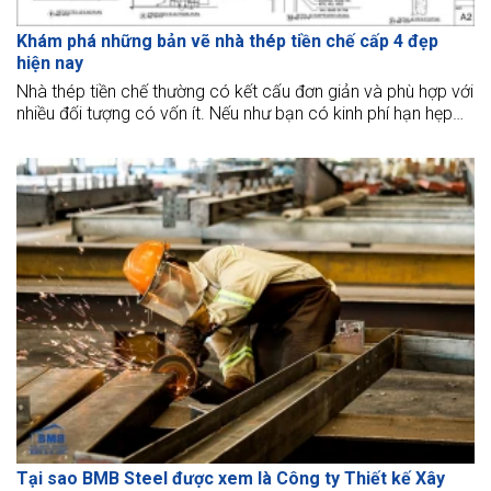
Khám phá những bản vẽ nhà thép tiền chế cấp 4 đẹp
hiện nay
Nhà thép tiền chế thường có kết cấu đơn giản và phù hợp với
nhiều đối tượng có vốn ít. Nếu như bạn có kinh phí hạn hẹp
nhưng muốn sở hữu một ngôi nhà đẹp, tinh tế, nhanh chóng
đi vào sử dụng. Bạn không nên bỏ qua những thiết kế bản vẽ
nhà thép tiền chế cấp 4 đẹp, ngân sách ít của BMB
Steel sau đây.
Tại sao BMB Steel được xem là Công ty Thiết kế Xây