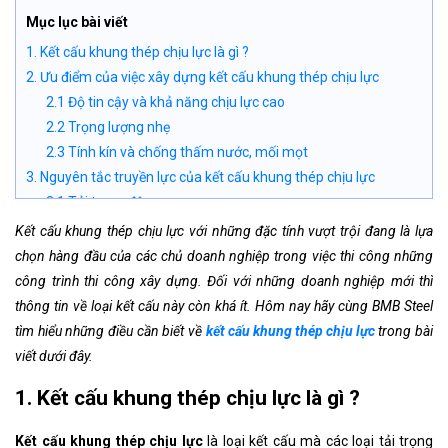
Mục lục bài viết
1. Kết cấu khung thép chịu lực là gì ?
2. Ưu điểm của việc xây dựng kết cấu khung thép chịu lực
2.1 Độ tin cậy và khả năng chịu lực cao
2.2 Trọng lượng nhẹ
2.3 Tính kín và chống thấm nước, mối mọt
3. Nguyên tắc truyền lực của kết cấu khung thép chịu lực
3.1 Tải trọng động
3.2 Tải trọng tĩnh
Kết cấu khung thép chịu lực với những đặc tính vượt trội đang là lựa
4. 3 loại kết cấu khung thép chịu lực phổ biến
chọn hàng đầu của các chủ doanh nghiệp trong việc thi công những
4.1 Khung ngang chịu lực
công trình thi công xây dựng. Đối với những doanh nghiệp mới thì
4.2 Khung dọc chịu lực
thông tin về loại kết cấu này còn khá ít. Hôm nay hãy cùng BMB Steel
4.3 Khung cuốn chịu lực
tìm hiểu những điều cần biết về
kết cấu khung thép chịu lực
trong bài
viết dưới đây.
1. Kết cấu khung thép chịu lực là gì ?
Kết cấu khung thép chịu lực
là loại kết cấu mà các loại tải trọng