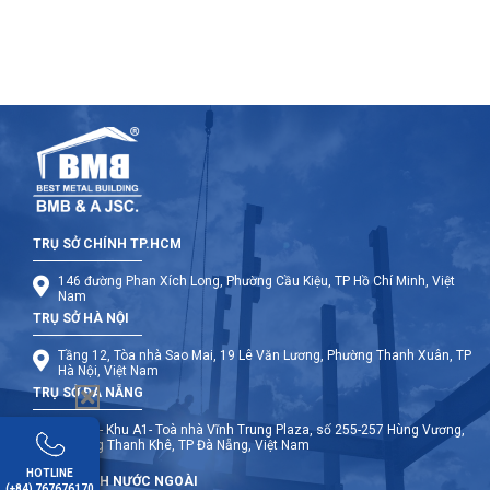
TRỤ SỞ CHÍNH TP.HCM
146 đường Phan Xích Long, Phường Cầu Kiệu, TP Hồ Chí Minh, Việt
Nam
TRỤ SỞ HÀ NỘI
Tầng 12, Tòa nhà Sao Mai, 19 Lê Văn Lương, Phường Thanh Xuân, TP
Hà Nội, Việt Nam
TRỤ SỞ ĐÀ NẴNG
Tầng 9- Khu A1- Toà nhà Vĩnh Trung Plaza, số 255-257 Hùng Vương,
Phường Thanh Khê, TP Đà Nẵng, Việt Nam
HOTLINE
CHI NHÁNH NƯỚC NGOÀI
(+84) 767676170