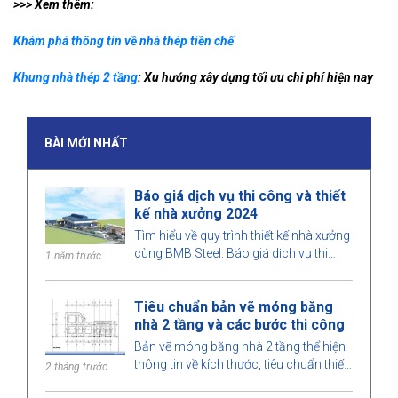
>>> Xem thêm:
Khám phá thông tin về nhà thép tiền chế
Khung nhà thép 2 tầng
: Xu hướng xây dựng tối ưu chi phí hiện nay
BÀI MỚI NHẤT
Báo giá dịch vụ thi công và thiết
kế nhà xưởng 2024
Tìm hiểu về quy trình thiết kế nhà xưởng
cùng BMB Steel. Báo giá dịch vụ thi
1 năm trước
công và thiết kế nhà xưởng 2024, tối ưu
không gian, chi phí và đảm bảo chất
Tiêu chuẩn bản vẽ móng băng
lượng công trình.
nhà 2 tầng và các bước thi công
Bản vẽ móng băng nhà 2 tầng thể hiện
thông tin về kích thước, tiêu chuẩn thiết
2 tháng trước
kế và các yêu cầu kỹ thuật, giúp quá