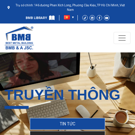
Trụ sở chính: 146 đường Phan Xích Long, Phường Cầu Kiệu, TP Hồ Chí Minh, Việt
Nam
BMB LIBRARY
TRUYỀN THÔNG
TIN TỨC