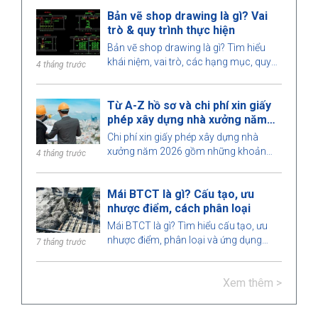
trình thi công được thực hiện an toàn.
Bản vẽ shop drawing là gì? Vai
trò & quy trình thực hiện
Bản vẽ shop drawing là gì? Tìm hiểu
khái niệm, vai trò, các hạng mục, quy
4 tháng trước
trình thiết kế, yêu cầu đối với kỹ sư khi
triển khai shop drawing trong xây dựng.
Từ A-Z hồ sơ và chi phí xin giấy
phép xây dựng nhà xưởng năm
2026
Chi phí xin giấy phép xây dựng nhà
xưởng năm 2026 gồm những khoản
4 tháng trước
nào, dự toán bao nhiêu, thời gian xử lý
và do cơ quan nào cấp phép? Xem chi
Mái BTCT là gì? Cấu tạo, ưu
tiết tại đây.
nhược điểm, cách phân loại
Mái BTCT là gì? Tìm hiểu cấu tạo, ưu
nhược điểm, phân loại và ứng dụng
7 tháng trước
trong xây dựng. Lưu ý thi công mái
BTCT đúng kỹ thuật, đảm bảo chất
Xem thêm >
lượng và độ bền.