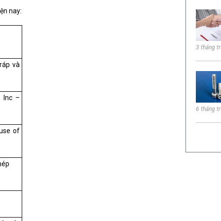
iện nay:
3 tháng t
ráp và
 Inc –
6 tháng t
 use of
hép