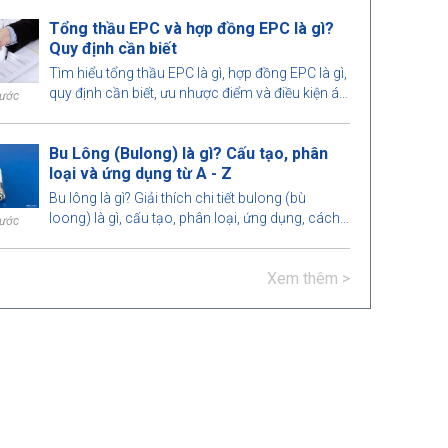
loại công trình.
Tổng thầu EPC và hợp đồng EPC là gì?
Quy định cần biết
Tìm hiểu tổng thầu EPC là gì, hợp đồng EPC là gì,
quy định cần biết, ưu nhược điểm và điều kiện áp
rước
dụng hình thức này trong các dự án xây dựng,
công nghiệp.
Bu Lông (Bulong) là gì? Cấu tạo, phân
loại và ứng dụng từ A - Z
Bu lông là gì? Giải thích chi tiết bulong (bù
loong) là gì, cấu tạo, phân loại, ứng dụng, cách
rước
chọn bu lông chuẩn kỹ thuật trong xây dựng và
cơ khí từ A-Z.
Xem thêm >