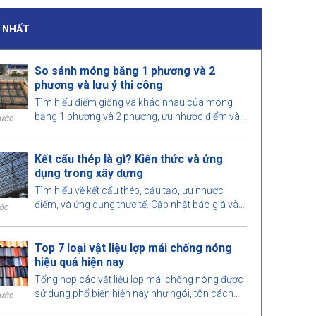
I NHẤT
So sánh móng băng 1 phương và 2
phương và lưu ý thi công
Tìm hiểu điểm giống và khác nhau của móng
băng 1 phương và 2 phương, ưu nhược điểm và
rước
lưu ý khi thi công để lựa chọn giải pháp móng
phù hợp cho công trình.
Kết cấu thép là gì? Kiến thức và ứng
dụng trong xây dựng
Tìm hiểu về kết cấu thép, cấu tạo, ưu nhược
điểm, và ứng dụng thực tế. Cập nhật báo giá và
ước
các tiêu chuẩn kết cấu thép phổ biến hiện nay.
Top 7 loại vật liệu lợp mái chống nóng
hiệu quả hiện nay
Tổng hợp các vật liệu lợp mái chống nóng được
sử dụng phổ biến hiện nay như ngói, tôn cách
rước
nhiệt,... giảm nhiệt hiệu quả, phù hợp cho nhiều