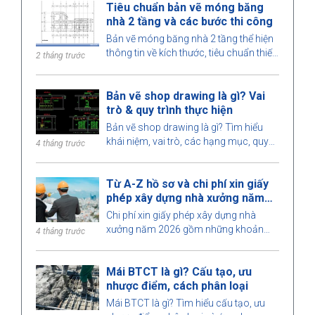
Tiêu chuẩn bản vẽ móng băng
lượng công trình.
nhà 2 tầng và các bước thi công
Bản vẽ móng băng nhà 2 tầng thể hiện
thông tin về kích thước, tiêu chuẩn thiết
2 tháng trước
kế và các yêu cầu kỹ thuật, giúp quá
trình thi công được thực hiện an toàn.
Bản vẽ shop drawing là gì? Vai
trò & quy trình thực hiện
Bản vẽ shop drawing là gì? Tìm hiểu
khái niệm, vai trò, các hạng mục, quy
4 tháng trước
trình thiết kế, yêu cầu đối với kỹ sư khi
triển khai shop drawing trong xây dựng.
Từ A-Z hồ sơ và chi phí xin giấy
phép xây dựng nhà xưởng năm
2026
Chi phí xin giấy phép xây dựng nhà
xưởng năm 2026 gồm những khoản
4 tháng trước
nào, dự toán bao nhiêu, thời gian xử lý
và do cơ quan nào cấp phép? Xem chi
Mái BTCT là gì? Cấu tạo, ưu
tiết tại đây.
nhược điểm, cách phân loại
Mái BTCT là gì? Tìm hiểu cấu tạo, ưu